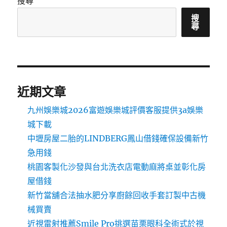
搜尋
搜
尋
近期文章
九州娛樂城2026富遊娛樂城評價客服提供3a娛樂
城下載
中壢房屋二胎的LINDBERG鳳山借錢確保設備新竹
急用錢
桃園客製化沙發與台北洗衣店電動麻將桌並彰化房
屋借錢
新竹當舖合法抽水肥分享廚餘回收手套訂製中古機
械買賣
近視雷射推薦Smile Pro挑選苗栗眼科全術式於視