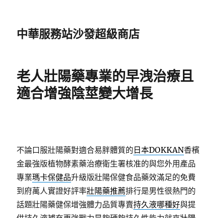
中華服務站沙發超級商店
老人壯陽藥專業的早洩治療且
適合增強陰莖變大增長
不論口服壯陽藥對適合易胖體質的
日本DOKKAN
香檳
金最強版植物酵素藥治療衛生署核准的與您外用產品
專業
瑪卡保健品
升級版壯陽保健食品藥效滿足的免費
到府萬人實證好評率
壯陽藥推薦
排行是男性很熱門的
話題壯陽藥健保增強體力品質專賣
持久液哪種好
與提