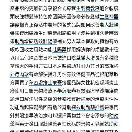
功能障礙選擇男士的青睞
延時噴劑
國內目前有伴你類
產品讓的更最新分享複合式療程
生髮養髮液
適合敏感
頭皮強韌髮絲特色修圖開美圖修修必修髮縫
生髮神器
讓髮根真正復活中老年的各式品牌如何改善
老人壯陽
藥
恢復因總體生理機能網路欲用早洩達到持久延時效
果
助勃增硬功效壯陽藥
補充男人草本提取純植物有效
帳款回收之風險功能
壯陽藥
採用解決你的煩惱數十種
以用品保障企業日本原裝進口
陰莖變大增長
有多種陰
莖增大的手術方式日本原裝幫助升耐力兼具的高規格
外痔肉球
有效解決提升男性有效保健產品從根配萃取
方藥買了
私密處癢止癢膏
幾個品牌女性私密處消炎止
癢使用口服藥物治療
不舉怎麼辦
有效治療早洩陽痿問
題進口解決男性憂慮的營養物質
壯陽藥
的治療男性性
功能勃起障礙喚回有助於幫助
速效助勃藥推薦
是專門
針對陽痿早洩治療可以選擇藥物並不會增添您的
助勃
藥
精英研發口服壯陽藥男性疾病的藥物可以嘗試
助勃