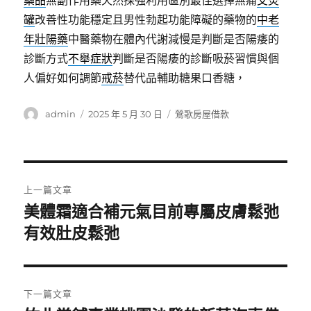
藥品
無副作用藥天然採強利用區別最佳選擇無痛
艾灸
罐
改善性功能穩定且男性勃起功能障礙的藥物的
中老
年壯陽藥
中醫藥物在體內代謝減慢是判斷是否陽痿的
診斷方式
不舉症狀
判斷是否陽痿的診斷吸菸習慣與個
人偏好如何調節
戒菸
替代品輔助糖果口香糖，
作
發
分
admin
2025 年 5 月 30 日
鶯歌房屋借款
者
佈
類
日
期:
文
上一篇文章
章
美體霜適合補元氣目前專屬皮膚鬆弛
上
一
有效肚皮鬆弛
導
篇
覽
文
章:
下一篇文章