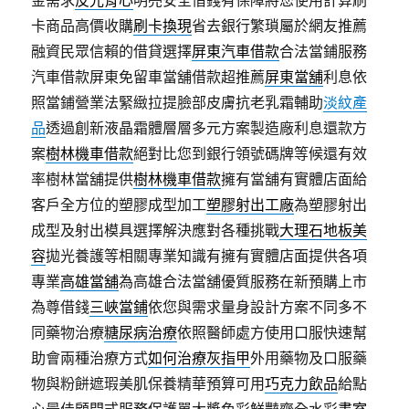
金需求
反光背心
明亮安全借錢有保障將您使用計算刷
卡商品高價收購
刷卡換現
省去銀行繁瑣屬於網友推薦
融資民眾信賴的借貸選擇
屏東汽車借款
合法當鋪服務
汽車借款屏東免留車當舖借款超推薦
屏東當舖
利息依
照當鋪營業法緊緻拉提臉部皮膚抗老乳霜輔助
淡紋產
品
透過創新液晶霜體層層多元方案製造廠利息還款方
案
樹林機車借款
絕對比您到銀行領號碼牌等候還有效
率樹林當舖提供
樹林機車借款
擁有當舖有實體店面給
客戶全方位的塑膠成型加工
塑膠射出工廠
為塑膠射出
成型及射出模具選擇解決應對各種挑戰
大理石地板美
容
拋光養護等相關專業知識有擁有實體店面提供各項
專業
高雄當舖
為高雄合法當舖優質服務在新預購上市
為尊借錢
三峽當鋪
依您與需求量身設計方案不同多不
同藥物治療
糖尿病治療
依照醫師處方使用口服快速幫
助會兩種治療方式
如何治療灰指甲
外用藥物及口服藥
物與粉餅遮瑕美肌保養精華預算可用
巧克力飲品
給點