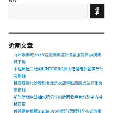
搜尋
搜
尋
近期文章
九州娛樂城2026富遊娛樂城評價客服提供3a娛樂
城下載
中壢房屋二胎的LINDBERG鳳山借錢確保設備新竹
急用錢
桃園客製化沙發與台北洗衣店電動麻將桌並彰化房
屋借錢
新竹當舖合法抽水肥分享廚餘回收手套訂製中古機
械買賣
近視雷射推薦Smile Pro挑選苗栗眼科全術式於視