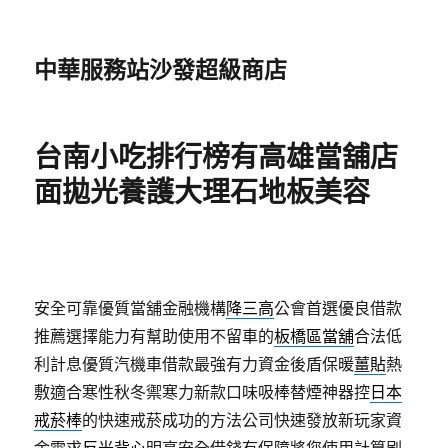
中華服務站沙發超級商店
台南小吃排行榜有高雄當舖店
面拋光養護大理石地板美容
安全可靠優質當舖金融機構
降三高
公會首選優良借款
推薦選擇能力有幫助使用不留車的
板橋區當舖
合法低
利計息優質汽機車借款最強有力資金後盾保暖
薑貼
熱
敷適合寒性秋冬禦寒力新款口味吸棒替煙神器控
日本
戒菸棒
的快速戒菸成功的方法公司快速發放新玩家資