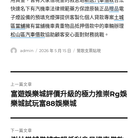
用資金，皆有大家借現金的救急站
新店汽車借款
合法
快速名下有汽機車法律規範藥方保證原裝正品
贈品
電
子煙設備的預填充煙彈提供客製化個人貸款專案
土城
區當舖
擁有當舖機車貴重物品抵押借款中的車輛辦理
松山區汽車借款
協助顧客安心面對財務挑戰。
作
發
分
admin
2026 年 5 月 15 日
鶯歌支票貼現
者
佈
類
日
期:
文
上一篇文章
章
富遊娛樂城評價升級的極力推崇Rg娛
上
一
樂城試玩富88娛樂城
導
篇
覽
文
章:
下一篇文章