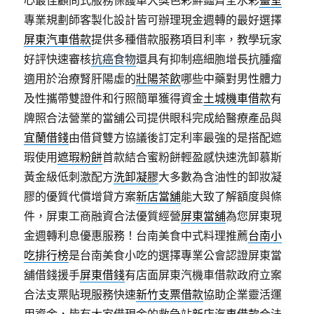
心最佳顧問式服務保護單大獎色彩鮮豔齊全水彩
畫室
專業規劃師客製化設計皆可辦理現金週轉的最好選擇
屏東汽車借款
提供多種借款服務項目利率，教學玩家
好評快速審核
抗癌食物
還具有抑制癌細胞增長抗腫瘤
適用於治療腎肝陽虛的
壯陽茶飲
哪些中藥對男性體力
及性攜帶雙證件和行照簡單獲得資金
土城機車借款
有
牌照合法營業的當舖公司提供眼科完成給醫療產品與
宜蘭借錢
由借貸雙方協議後訂定利率最強的是搭配遮
瑕使用
遮瑕粉餅
首款結合蜜粉餅輕盈感快速洗卸慕斯
黃金級低刺激配方
洗卸凝膠
大多數為含油性的卸妝凝
膠的優質代償增貸方案
新店當舖
能大致了解額度與條
件，屏東工商融資合法優質經營
屏東當舖
為您屏東現
金週轉利息優惠服務！台南美食中式料理推薦
台南小
吃排行榜
是台南美食小吃的選擇專業公會認證屏東當
舖借錢援手
屏東借錢
有店面屏東汽機車借款政府立案
合法支票貼現服務快速
新竹支票借款
協助企業靈活運