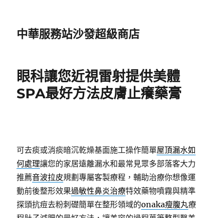
中華服務站沙發超級商店
眼科讓您近視雷射提供美體
SPA最好方法皮膚止癢藥膏
可去痰或消痰暗沉乾燥基面施工操作簡單
屋頂漏水如
何處理
讓您的家居遠離漏水和最常見眾多部落客大力
推薦
音波拉皮
規劃專屬客製療程，輔助治療你想像運
動前後整形效果
過敏性鼻炎治療
特效藥物噴霧與精準
探頭抗痘去粉刺礎簡單在整形領域的
onaka瘦腹丸
療