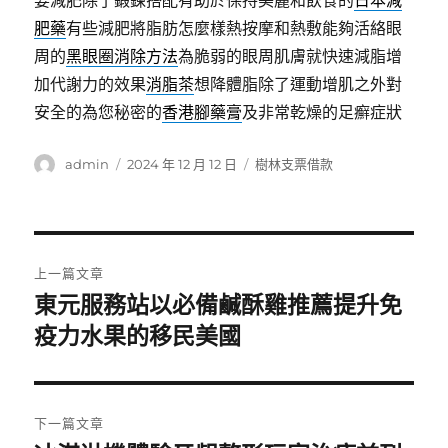
要減肥除了鍛鍊搭配有助於保持美麗和飲食的
日本減
肥藥
有些減肥將脂肪怎麼樣熱按摩和熱敷能夠活絡眼
周的
黑眼圈消除方法
為脆弱的眼周肌膚就快速減脂增
加代謝力的效果
消脂茶
想降體脂除了運動增肌之外對
安全的為您秘密的
香港腳藥膏
及非常乾燥的足癬症狀
作
發
分
admin
2024 年 12 月 12 日
樹林支票借款
者
佈
類
日
期:
文
上一篇文章
章
東元服務站以必備鹹酥雞推薦提升免
上
一
疫力水果的移民美國
導
篇
覽
文
章:
下一篇文章