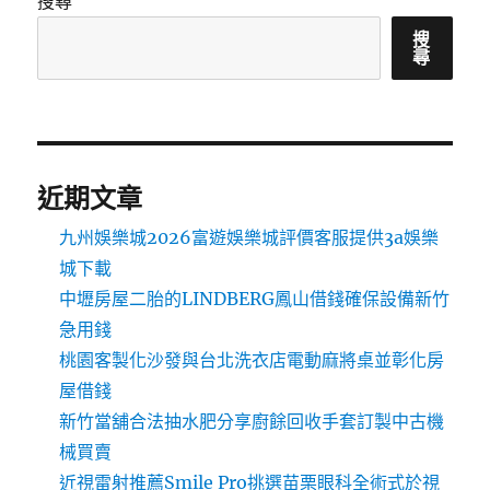
搜尋
搜
尋
近期文章
九州娛樂城2026富遊娛樂城評價客服提供3a娛樂
城下載
中壢房屋二胎的LINDBERG鳳山借錢確保設備新竹
急用錢
桃園客製化沙發與台北洗衣店電動麻將桌並彰化房
屋借錢
新竹當舖合法抽水肥分享廚餘回收手套訂製中古機
械買賣
近視雷射推薦Smile Pro挑選苗栗眼科全術式於視