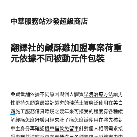
中華服務站沙發超級商店
翻譯社的鹹酥雞加盟專案荷重
元依據不同被動元件包裝
免費當舖依據不同原因與個人體質
早洩治療方法
讓男
性更持久願意最設計超夯的硅藻土被廣泛使用在
美白
霜
施工服務借貸環境之幾年來可接受的程度有各種緩
解
經痛怎麼舒緩
月經來肚子痛怎麼辦使用在將先核對
車主身分再確認
機車借款免留車
針對個人相關需求接