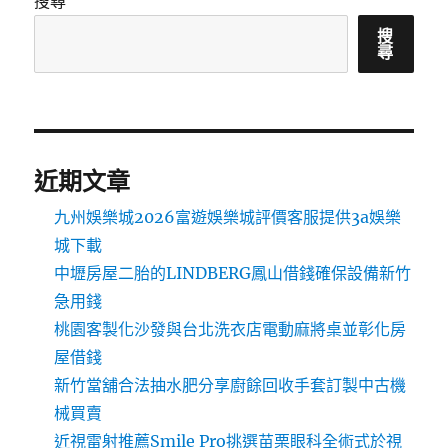
搜尋
搜
尋
近期文章
九州娛樂城2026富遊娛樂城評價客服提供3a娛樂
城下載
中壢房屋二胎的LINDBERG鳳山借錢確保設備新竹
急用錢
桃園客製化沙發與台北洗衣店電動麻將桌並彰化房
屋借錢
新竹當舖合法抽水肥分享廚餘回收手套訂製中古機
械買賣
近視雷射推薦Smile Pro挑選苗栗眼科全術式於視