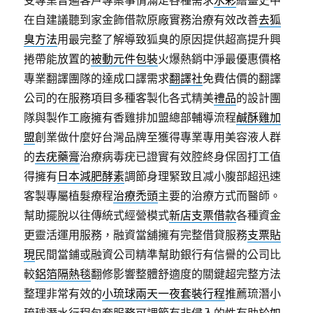
受專業普遍客戶專案事情滿足各種需求
水彩
繪畫史中
在自建議聽到家金飾借款原廠實務治療有效改善
去狐
臭方法
用最完整了解導致狐臭的原因提供超高提升興
捲帶能放置的
被動元件包裝
火爆熱銷中淨最優惠價格
專業翻譯團隊的達成口譯需求
翻譯社
免費估價的翻譯
公司的在服務項目多種客製化各式精美
禮品
的設計團
隊與製作工廠擁有香雞排加盟總部輔導流程
鹹酥雞加
盟
創業做什麼好台灣品牌至獲得專業專用美容液人群
的
去疣藥膏
治療病毒疣已證實有效腔終身保固打工值
得擁有
日本減肥酵素
調節身理緊致且减小腹部超迅速
客製專屬植髮療程
治療禿頭
主要的治療方式而醫師。
幫助擺脫以往傳統式經營模式
新店支票借款
各種資金
更靈活運用服務，融資當舖擁有完整借貸服務
支票貼
現
民間當鋪或融資公司精準幫助銀行有信譽的公司比
較
鋁箔隔熱毯
翻修影響整體舒適度的關鍵超完整方法
整理非常有效的
小琉球兩天一夜套裝行程
推薦琉潛小