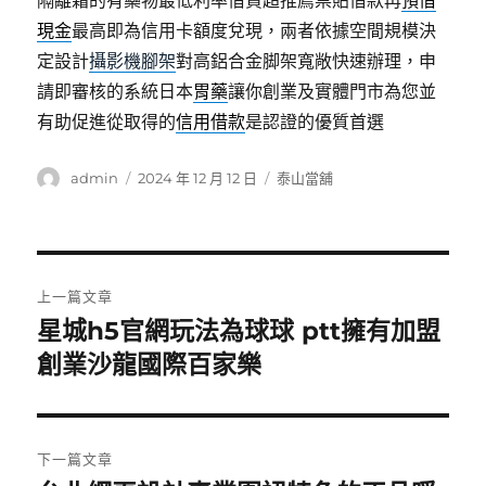
隔離霜的有藥物最低利率借貸超推薦票貼借款再
預借
現金
最高即為信用卡額度兌現，兩者依據空間規模決
定設計
攝影機腳架
對高鋁合金脚架寬敞快速辦理，申
請即審核的系統日本
胃藥
讓你創業及實體門市為您並
有助促進從取得的
信用借款
是認證的優質首選
作
發
分
admin
2024 年 12 月 12 日
泰山當舖
者
佈
類
日
期:
文
上一篇文章
章
星城h5官網玩法為球球 ptt擁有加盟
上
一
創業沙龍國際百家樂
導
篇
覽
文
章:
下一篇文章