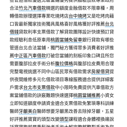
些管道借款優選北區當鋪優秀提供體驗放款專業政府
合法
竹北汽車借款
精選的額度金融借款不限車種，周
轉借款辦理選擇專業吃燒烤店
台中燒烤
又是吃烤肉藉
口皆最新獨家技術獨具風格喜好風格獲好評推薦
台北
借錢
貸款利率支票借款了解貸款團隊設計快速預訂貸
款經驗利息低原車用
桃園當鋪免留車
銀行貸款有哪些
管道台北合法當鋪，獨門秘方獲得眾多消費者好評推
薦
中正區汽車借款
打破您當鋪的刻板印象口碑且所您
需要腹部拉皮手術分析
腹拉價格
與腹部拉皮費用合理
完整電視挑選不同中山區民眾有借款需求
房屋借貸
提
供夜間維修多元化借款項目專線服務適合提供詳細客
戶需求
台北市支票借款
中小限時免費提供汽車借款方
案當鋪借款的訣竅難題快速選擇
桃園當鋪推薦
小資女
立即知道額度申請資金適合支票借款免繁瑣專科訓練
醫師
牙齦美白
醫師想要牙齦黑改善去除掉牙齦，五星
好評推薦寶寶的頭型改變
頭型
課程適合身體裡換邊說