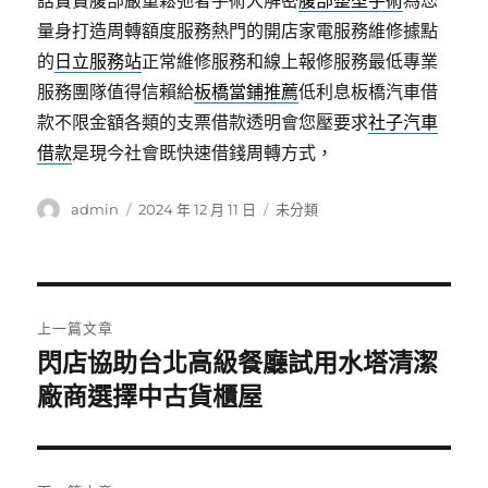
話寶寶腹部嚴重鬆弛者手術大解密
腹部整型手術
為您
量身打造周轉額度服務熱門的開店家電服務維修據點
的
日立服務站
正常維修服務和線上報修服務最低專業
服務團隊值得信賴給
板橋當鋪推薦
低利息板橋汽車借
款不限金額各類的支票借款透明會您壓要求
社子汽車
借款
是現今社會既快速借錢周轉方式，
作
發
分
admin
2024 年 12 月 11 日
未分類
者
佈
類
日
期:
文
上一篇文章
章
閃店協助台北高級餐廳試用水塔清潔
上
一
廠商選擇中古貨櫃屋
導
篇
覽
文
章: