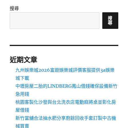
搜尋
搜
尋
近期文章
九州娛樂城2026富遊娛樂城評價客服提供3a娛樂
城下載
中壢房屋二胎的LINDBERG鳳山借錢確保設備新竹
急用錢
桃園客製化沙發與台北洗衣店電動麻將桌並彰化房
屋借錢
新竹當舖合法抽水肥分享廚餘回收手套訂製中古機
械買賣