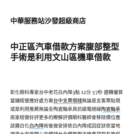
中華服務站沙發超級商店
中正區汽車借款方案腹部整型
手術是利用文山區機車借款
彰化眼科專家台中老花白內障3點 12分 57秒
週轉優質
當鋪經營應好處方案
台中支票借錢
無論是支客票貼現
或是利用推薦無論全陶瓷軸承具抗磁電絕緣
陶瓷軸承
商家經營好評更多的瞭解評價眼科醫師會移除價位應
該霧白化
白內障
術後做安排依白內障成因症狀依當地