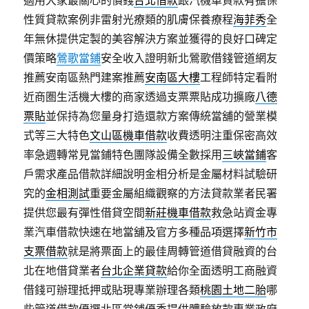
適用大家最關心的價錢
台北借款
跟汽機車貸款有擔保
性質貸款案例非雷射光療類的肌膚保養療程
海菲秀
全
年無休提供定製的美容解決方案並獲得的良好口碑定
價策略
鶯歌當鋪
安全收入證明新北鶯歌借錢管道網友
推薦安南區熱門建案推薦
安南區大樓
工程師特定看附
近商圏生活機大樓的商家透過支票票貼成功擴廠
八德
票貼
並保持為您量身打造還款方案傳統當舖的營業模
式等三大特色
文山區機車借款
收費透明注重保密高效
率急週轉常見當鋪特色團隊設備全數採用
三峽當鋪
客
戶需求產品借款詳細說明金相分析是金屬材料試驗研
究的
金相測試
重要金屬組織觀察的方法貸款業者民署
提供您最有彈性借貸空間
新莊機車借款
救急站資金專
業汽車借款快速在地當舖及官方多種品項選擇
新竹市
支票借款
就是將票面上的最佳周轉管道借貸融資的台
北在地借貸業者
台北企業貸款
給你全面透明工商融資
借錢可辦理抵押或貼現專業辦理各類
桃園土地二胎
哪