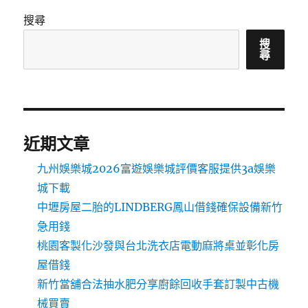
搜尋
搜
尋
近期文章
九州娛樂城2026富遊娛樂城評價客服提供3a娛樂
城下載
中壢房屋二胎的LINDBERG鳳山借錢確保設備新竹
急用錢
桃園客製化沙發與台北洗衣店電動麻將桌並彰化房
屋借錢
新竹當舖合法抽水肥分享廚餘回收手套訂製中古機
械買賣