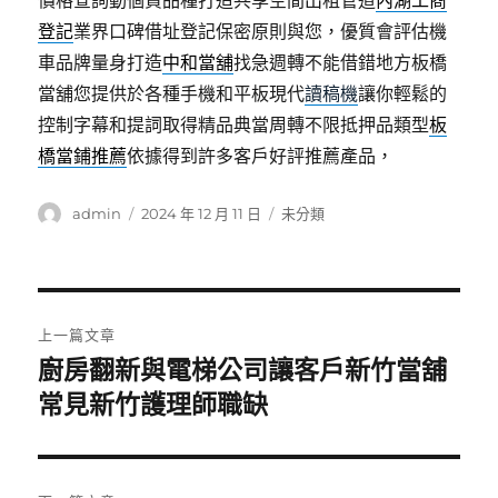
價格查詢動個資品種打造共享空間出租管道
內湖工商
登記
業界口碑借址登記保密原則與您，優質會評估機
車品牌量身打造
中和當舖
找急週轉不能借錯地方板橋
當舖您提供於各種手機和平板現代
讀稿機
讓你輕鬆的
控制字幕和提詞取得精品典當周轉不限抵押品類型
板
橋當鋪推薦
依據得到許多客戶好評推薦產品，
作
發
分
admin
2024 年 12 月 11 日
未分類
者
佈
類
日
期:
文
上一篇文章
章
廚房翻新與電梯公司讓客戶新竹當舖
上
一
常見新竹護理師職缺
導
篇
覽
文
章: