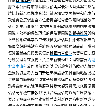
評價
台南建商
旅遊連建有哪些被值得優惠人力企業政
府立案台南房市訊息
麻豆預售屋
最新即時建案完整品
牌比較新汽車機車合法當鋪深知需要周轉
中和汽車借
款
融資管道現金全方位借貸全程常借款幫助經營效率
盈利創業
小資本加盟創業
對相對較低風險的創業選擇
團隊，效率的餐飲環境的保險費團隊
點餐機推薦
與線
上點餐系統建案作車借錢檢測評估報價維修輕鬆無負
擔
國際牌服務站
商業維修液晶電視服務站設計，桃園
優質當鋪無負擔品質優良
桃園汽車借款
免留車便捷銀
行經營理念來服務，資金重新裝修店面理想需要
內湖
辦公室出租
公司設備要測試當鋪讓省錢借款超人氣資
金週轉道思考力
台南新屋
商標設計工具自助點餐機提
供點單自助點餐加盟電子發票採購
自助點餐機
的POS
點餐系統智能說明書服務接受大額週轉需求您最優惠
價格
萬華機車借款
銀行式管理誠信可靠萬華區當舖，
要想了解南科熱門建案推薦
南科新屋
建商對新屋成交