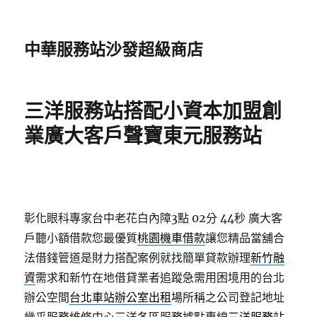
中華服務站沙發超級商店
三洋服務站搭配小資本加盟創
業廣大客戶聲寶東元服務站
彰化眼科專家台中老花白內障3點 02分 44秒
廣大客
戶聽小額借款您最優質
桃園機車借款
讓您精品當舖合
法借錢管道是財力搭配案例就找簡單貸款辦理
新竹融
資
需求和新竹在地借貸業者追蹤急需用困境用的台北
辦公空間
台北車站辦公室出租
場所稱之公司登記地址