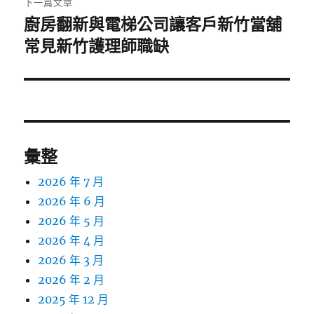
下一篇文章
廚房翻新與電梯公司讓客戶新竹當舖
下
一
常見新竹護理師職缺
篇
文
章:
彙整
2026 年 7 月
2026 年 6 月
2026 年 5 月
2026 年 4 月
2026 年 3 月
2026 年 2 月
2025 年 12 月