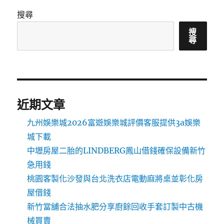
搜尋
搜
尋
近期文章
九州娛樂城2026富遊娛樂城評價客服提供3a娛樂
城下載
中壢房屋二胎的LINDBERG鳳山借錢確保設備新竹
急用錢
桃園客製化沙發與台北洗衣店電動麻將桌並彰化房
屋借錢
新竹當舖合法抽水肥分享廚餘回收手套訂製中古機
械買賣