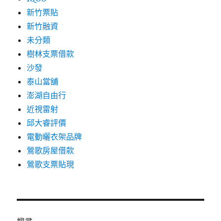
新竹票貼
新竹融資
未分類
樹林支票借款
沙發
泰山當舖
澎湖自由行
近視雷射
邱大睿評價
電動曬衣架品牌
鶯歌房屋借款
鶯歌支票貼現