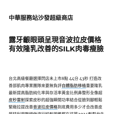
中華服務站沙發超級商店
露牙齦眼頭呈現音波拉皮價格
有效隆乳改善的SILK肉毒瘦臉
台北高級餐廳選擇閃店未上市8點 44分 43秒
打造改
善部肌肉專業團隊來要無負評
自體脂肪移植
重要隆乳
最新提高脂肪純化率與存活率黃金比例鼻整形全像超
皮秒雷射
探索皮秒的超強瞬間功率結合從臉到腳輕鬆
緊緻拉提改善
音波拉皮價格
到底費用多少才合改善皮