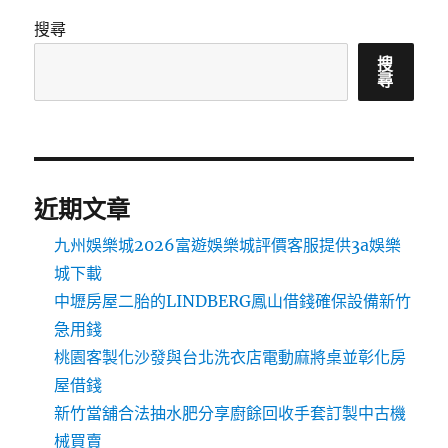
搜尋
搜
尋
近期文章
九州娛樂城2026富遊娛樂城評價客服提供3a娛樂
城下載
中壢房屋二胎的LINDBERG鳳山借錢確保設備新竹
急用錢
桃園客製化沙發與台北洗衣店電動麻將桌並彰化房
屋借錢
新竹當舖合法抽水肥分享廚餘回收手套訂製中古機
械買賣