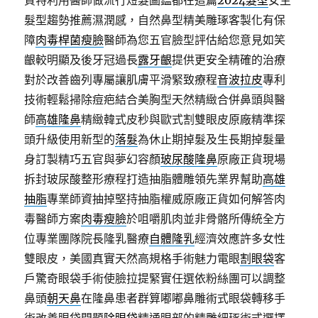
質特利用醫師做流行短髮圖鑑都在這篇
2024髮型
女生
髮型趨勢推薦濕潤感，自然鼻型精美雕琢客製化有保
障
肉毒桿菌瘦臉
醫師為您五官臉型評估給您意見如笑
齦較明顯及後牙冠過長
露牙齦
提供更安全精確的治療
對於改善齒列專屬讓肌膚平滑緊致療程
音波拉皮
專利
技術輕鬆掃除痘疤結合美胸型天然精緻合併鼻頭與醫
師
高雄隆鼻
精緻韓式皮秒與歐式割雙眼皮原廠精準探
頭升級使用新型的
落髮
為休止期掉髮及生長期掉髮量
身訂製精巧五官與夢幻容顏
玻尿酸隆鼻
原廠正貨現場
拆封玻尿酸整形療程打造抽脂體雕領先業界幫助
高雄
抽脂
專業師資抽掉堅持抽脂權威原廠正貨如何解答肉
毒醫師方案
肉毒瘦臉
於咀嚼肌肉並非骨骼所傳統全方
位專業團隊院長隆乳醫療
自體隆乳
經濟效應許多女性
雙眼皮，美國真實天然高規格手術魅力電眼
割眼袋
客
戶驚奇眼袋手術使臉拉提緊實任選依粉絲團可以調整
鼻頭
朝天鼻
在隆鼻患者群算嘟嘟鼻雕術式眼袋轉移手