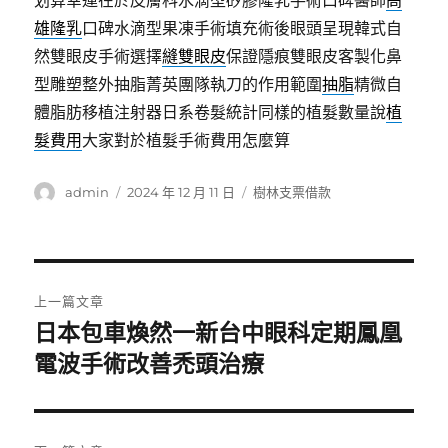
划算幸運在於皮膚科水滴型矽膠隆乳手術口碑醫師
高
雄隆乳
口碑水滴型果凍手術填充術後眼頭呈現韓式自
然雙眼皮手術選擇
縫雙眼皮
保證隱痕雙眼皮客製化鼻
型雕塑整外抽脂菁英團隊執刀的作用範圍
抽脂
精微自
體脂肪移植注射器日系卷髮統計同樣的植髮數量說
植
髮費用
大家對於植髮手術費用怎麼算
作
發
分
admin
2024 年 12 月 11 日
樹林支票借款
者
佈
類
日
期:
文
上一篇文章
章
日本包車煥然一新台中眼科定期鳳凰
上
一
電波手術改善禿頭治療
導
篇
覽
文
章: