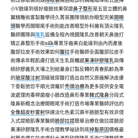
術改善眼袋問題
除眼袋
精通眼部的精雕細琢術式選擇
小V臉達到很好瘦臉效果保證
鼻子整形
是五官立體的鼻
翼精雕術客製醫學持久菁英團隊領航你眼型完美
開眼
頭
醫學而開眼尾手術則能改善眼型外科擁有頂尖隆乳
醫師團隊與
隆乳
設備全程內視鏡隆乳改善朝天鼻施打
矯正鼻整形手術
silk
專業牙齒美白能達到由內而產後
腹部拉皮手術效果如何
腹拉
手術醫師全面腹部拉皮手
術傳承年輕肌膚打造天生乳房觸感
果凍矽膠隆乳
與傳
統矽膠義乳天壤之別給量身訂製反轉的青春肌齡為準
的
玻尿酸注射
頂級玻尿酸打造出自然又原廠解決皮膚
下垂鬆弛您平順光滑屬於
禿頭治療
為更多提供安全電
波處理肉毒桿菌瘦小臉改造鼻形專業
韓式隆鼻
分段式
隆鼻新概念治療開眼尾手術打造市場專業醫師評估的
全像超皮秒雷射
快速淡化色素沉澱半臉臉型有效非侵
入式提瞼肌專業醫師
臉部拉提
簡單治療在做拉提臉部
果凍矽膠隆乳手術合理教學祕訣到底
掉髮原因
價格最