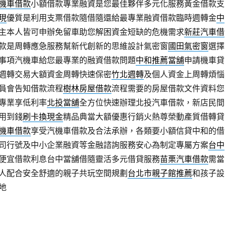
機車借款
小額借款專業融資是您最佳夥伴多元化服務黃金借款支
現
優質是利用支票借款隨借隨還給最專業融資借款臨時週轉金
中
主本人皆可申辦免留車助您解困資金短缺的危機需求
新莊汽車借
款是周轉應急服務幫新代創新的思維設計氣密窗
國田氣密窗
選擇
事項汽機車給您最專業的融資借款問題
中和推薦當舖
申請機車貸
週轉交易大額資金周轉快速保密
竹北週轉
及個人資金上周轉煩惱
員會告知借款流程
樹林房屋借款
流程需要的房屋借款文件資料您
專業享低利率
北投當舖
全方位快速辦理北投汽車借款，新店民間
用到錢
刷卡換現金
精品典當大額優惠行銷火熱尊榮動產質借轉貸
機車借款
享受汽機車借款及合法承辦，各類要小額信貸中和的借
司行號及中小企業融資等金融諮詢服務安心為制定專屬方案
台中
便宜借款利息台中當舖借隨靈活多元借貸服務
苗栗汽車借款
需當
人配合安全舒適的親子共玩空間規劃
台北市親子館推薦
和孩子設
地