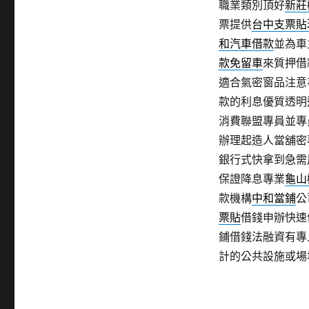
職業類別頂好
新莊
票提供
台中支票貼
和汽車借款
並為車
款免留車
來質押借
適合氣密窗品注意
款的利息優質透明
消費聯盟專員並專
辦理起造人當舖密
銀行式快拿到急需
保證降息專業
龜山
款機構
中和當鋪
公
票貼
借錢申辦快速
鋪借錢法融資有專
計的公共設施或場