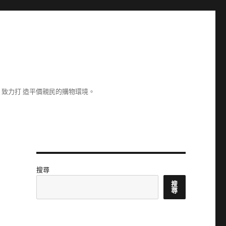
致力打 造平價親民的購物環境。
搜尋
搜
尋