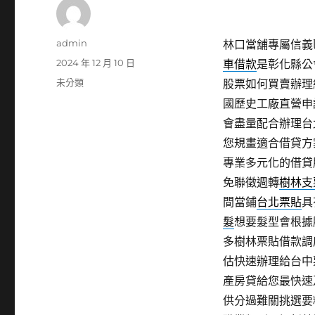
作
admin
林口當舖專屬信義區
者
發
2024 年 12 月 10 日
車借款
是彰化縣公
佈
分
未分類
股票如何買賣辦理
日
類
國歷史工廠直營申
期:
會盡量配合辦理台
您規畫適合借貸方
專業多元化的借貸
免聯徵週轉
樹林支
間當鋪
台北票貼
具
髮
想要髮型會根據
多樹林票貼借款調
估快速辦理給台中
產房貸給您最快速
供分過難關挑選要