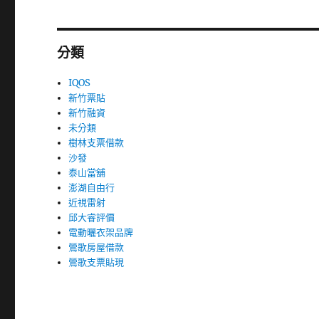
分類
IQOS
新竹票貼
新竹融資
未分類
樹林支票借款
沙發
泰山當舖
澎湖自由行
近視雷射
邱大睿評價
電動曬衣架品牌
鶯歌房屋借款
鶯歌支票貼現