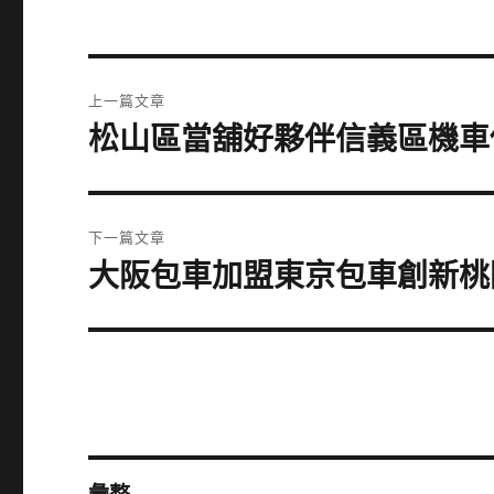
文
上一篇文章
章
松山區當舖好夥伴信義區機車
上
一
導
篇
覽
文
下一篇文章
章:
大阪包車加盟東京包車創新桃
下
一
篇
文
章: