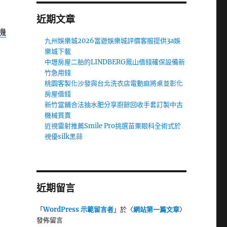
近期文章
機
九州娛樂城2026富遊娛樂城評價客服提供3a娛
樂城下載
中壢房屋二胎的LINDBERG鳳山借錢確保設備新
竹急用錢
桃園客製化沙發與台北洗衣店電動麻將桌並彰化
房屋借錢
新竹當舖合法抽水肥分享廚餘回收手套訂製中古
機械買賣
近視雷射推薦Smile Pro挑選苗栗眼科全術式於
視優silk黑蒜
近期留言
「
WordPress 示範留言者
」於〈
網站第一篇文章
〉
發佈留言