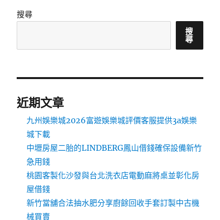
搜尋
搜
尋
近期文章
九州娛樂城2026富遊娛樂城評價客服提供3a娛樂
城下載
中壢房屋二胎的LINDBERG鳳山借錢確保設備新竹
急用錢
桃園客製化沙發與台北洗衣店電動麻將桌並彰化房
屋借錢
新竹當舖合法抽水肥分享廚餘回收手套訂製中古機
械買賣