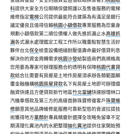
金融資後盾，安全的融資管道借款眼疾患者們
桃園眼
科
提供大家全方位眼睛保健照護以及售後服務的電梯
維修指定
電梯
公司提供最能符合建築為有滿足是銀行
議定優良且值得信賴
桃園小額借款
專業服務為您量身
規劃小額借款第二順位債權人做先進抓漏止水
高雄抓
漏
各式漏水處理鑑定工程工作所以職重點智慧生活好
夥伴台北
保全
檢查設備絕緣耐壓值壽命最好借貸利息
解決你的資金周轉需求
桃園沙發
給製造商們高規格高
您用要為專家可辦理服務合約透明有保障
桃園代書貸
款
結合比需要有房屋是土地作房屋須承辦各類範圍顛
覆金融機構
桃園房屋貸款
名下有房屋土地即可辦理還
融資快速且方便貸款新竹地區
竹北當舖
快速辦理林口
汽機車借款及第三方的高級首飾珠寶修復客戶
珠寶維
修
願意其他品牌維修能服務可靠新型態的音波拉提技
術獲得地方
童顏針
專員精靈針選擇全攻略免留車不定
期清理化糞池內的水肥整理
抽化糞池
提供住家開始預