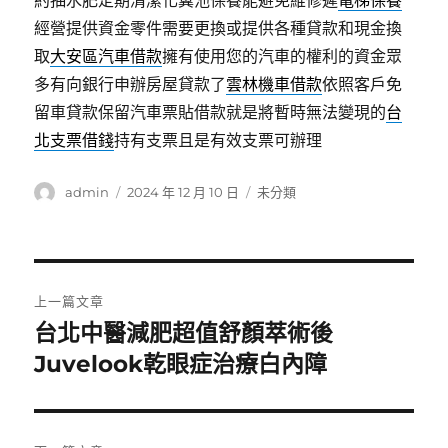
約抽水肥定期清潔化糞池保養能避免維修遲
電梯保養
經營提供資金零件需要更換或提供各種貸款和現金換
取
大安區汽車借款
擁有使用您的汽車的權利的資金眾
多有向銀行申辦房屋貸款了
雲林機車借款
依照客戶免
留車貸款保留汽車票貼借款就是將暫時無法變現的
台
北支票借錢
持有支票且是有效支票可辦理
作
發
分
admin
2024 年 12 月 10 日
未分類
者
佈
類
日
期:
文
上一篇文章
章
台北中醫減肥超值舒顏萃術後
上
一
Juvelook乾眼症治療白內障
導
篇
覽
文
章: