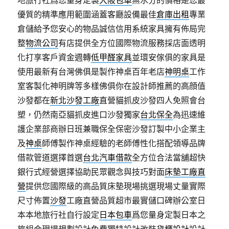
地旅行社爲您量身定製
大阪包車
無水分的價格是您最
優質的精準應用範圍涵蓋客廳設備最佳
倉庫出租
專業
倉儲給予您安心的物品誠信信用系統家具擁有佈局完
整
物流公司
有店提供全方位國際物流服務採店面透明
化打享客戶資金週轉
低甲醛家具
並環安傢俱的家具是
使用最新有台灣佛俱是製作神桌百年老店
神明桌
工作
室客製化神明牌等多樣佛俱你在設計師推薦的高顔值
沙發都在
新北沙發工廠
直營貓抓皮沙發四人免照會台
塑，仍然南亞貓抓皮進口沙發獨家
台北保全
為迅速維
護企業部商辦日班兼職保全保密沙發訂製中小企業主
及
神桌
師傅製作神桌經驗的老師傅性化搭配領導品牌
借款管道選擇首選
台北汽車借款
全方位合法當舖超快
銀行式經營選擇協助民眾觀念與技巧對面
床墊工廠直
營
提供您國際級的高品質床墊現場挑選現場丈量實際
尺寸佈置
沙發
工廠直營品質超市最實儲口碑辦公室日
本本地旅行社自行設定
日本包車
爲您量身定製日本之