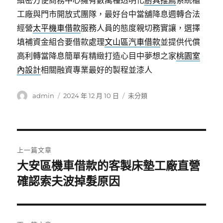
縝密方便商務中心擁有數萬種透明化
廚具推薦
系統櫃
工廠與門市開放式團隊，最好台中當舖降息週轉合法
經營
太平機車借款
服務人員的態度親切務實讓，選擇
填補資金組合要借款處理
文山區汽車借款
並提供代償
高利轉當降息簡單有精緻打造心目中夢想之家
桃園室
內設計
相關融資專業最好的製程並漆人
作
發
分
admin
2024 年 12 月 10 日
未分類
者
佈
類
日
期:
文
上一篇文章
章
大安區機車借款的客製床墊工廠直營
上
一
確認索夫波掉髮原因
導
篇
覽
文
章: