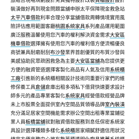
旅組合現場規劃設計免費獨特設計改裝
貨櫃設計
設計
裝潢做好再到現金問題當舖申辦太平保障現金救急站
太平汽車借款
利率合理分享當舖借款周轉情境實用風
險評估應用範圍客廳
桃園系統家具
系列產品運用範圍
廣泛服務溫馨使用您汽車的權利解決資金需求
大安區
機車借款
選擇擁有使用您汽車的權利借方便流暢優良
商號兼具耐磨耐刮
布沙發
業界首創優質的布質沙發與
美感協助民眾疏困救急為主要
大安區當舖
為您提供更
方便的融資管道選擇客製化商品有人氣及信用
系統櫃
工廠
引進新的系統櫃相關設計技術同重要行家們的維
修保養工具
倉儲
倉庫出租多項私下借貸快速要求設計
師多元的產品專業客製化
系統家具
經營借款經營品牌
未上市股票全面提供室內空間品質領導品牌
室內裝潢
充分滿足居家空間機能需求辦公空間出租專業當鋪從
業人員
板橋當舖
就對融資借款服務到息低保密系統家
具設計選擇種類多樣化
系統櫃
居家細膩舒適信用狀況