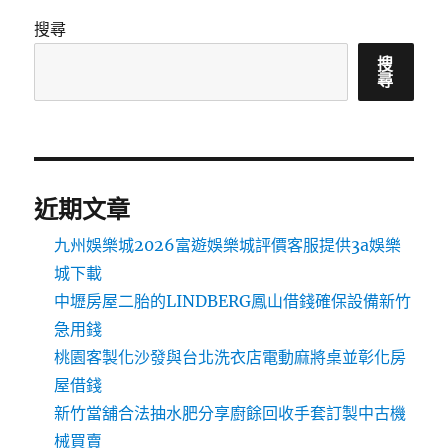
搜尋
搜
尋
近期文章
九州娛樂城2026富遊娛樂城評價客服提供3a娛樂
城下載
中壢房屋二胎的LINDBERG鳳山借錢確保設備新竹
急用錢
桃園客製化沙發與台北洗衣店電動麻將桌並彰化房
屋借錢
新竹當舖合法抽水肥分享廚餘回收手套訂製中古機
械買賣