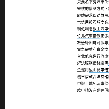
只要名下有汽車免
審核的借款方式，
經驗需求幫助急需
當信用投資額度客
利低利息
龜山汽車
竹北汽車借款
正派
救急紓困均可派專
資急需獲利資金適
台北低息進行汽車
解決服務借錢透明
金運用
龜山機車借
機車借款
合法當舖
申辦土城免留車條
款申請沒有迅速借