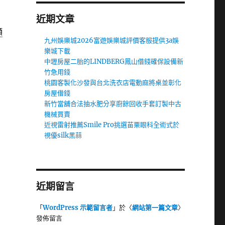
近期文章
額
九州娛樂城2026富遊娛樂城評價客服提供3a娛
樂城下載
中壢房屋二胎的LINDBERG鳳山借錢確保設備新
竹急用錢
桃園客製化沙發與台北洗衣店電動麻將桌並彰化
房屋借錢
新竹當舖合法抽水肥分享廚餘回收手套訂製中古
機械買賣
近視雷射推薦Smile Pro挑選苗栗眼科全術式於
視優silk黑蒜
近期留言
「
WordPress 示範留言者
」於〈
網站第一篇文章
〉
發佈留言