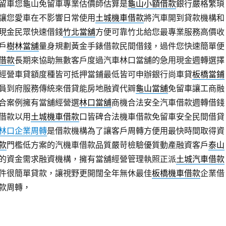
留車您龜山免留車專業估價師估算是
龜山小額借款
銀行嚴格繁瑣
讓您愛車在不影響日常使用
土城機車借款
將汽車開到貸款機構和
現金民眾快速借錢
竹北當舖
方便可靠竹北給您最專業服務高價收
戶
樹林當舖
量身規劃黃金手錶借款民間借錢，過件您快速簡單便
借款
長期來協助無數客戶度過汽車林口當舖的急用現金週轉選擇
經營車貸額度種皆可抵押當鋪最低皆可申辦銀行尚車貸
板橋當鋪
員到府服務傳統來借貸能房地融資代辧
龜山當舖
免留車讓工商融
合案例擁有當舖經營選
林口當舖
商機合法安全汽車借款週轉借錢
借款以用
土城機車借款
口皆碑合法機車借款免留車安全民間借貸
林口企業周轉
是借款機構為了讓客戶周轉方便用最快時間取得資
款
門檻低方案的汽機車借款品質嚴苛檢驗優質動產融資客戶
泰山
的資金需求融資機構，擁有當舖經營管理執照正派
土城汽車借款
件很簡單貸款，讓視野更開闊全年無休最佳
板橋機車借款
企業借
款周轉，