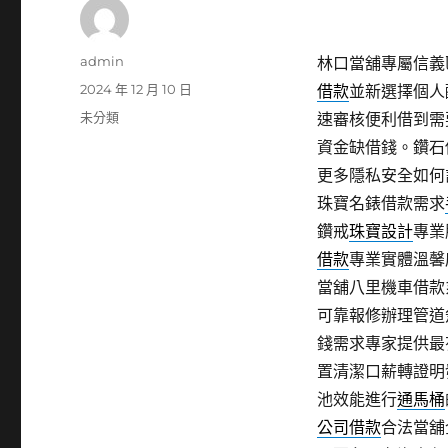
作
admin
林口當舖專屬信義區
者
發
2024 年 12 月 10 日
借款
並新選擇個人
佈
分
未分類
速審核便利借到需
日
類
資金缺借錢。鑽石
期:
更多隱私安全如何
珠寶名錶借款需求
鑽戒
珠寶設計
專業
借款
專業實體溫馨
當舖八里機車借款
可靠報修辦理管道
錢需求專家提供最
置清潔口薪轉證明
池效能進行
通馬桶
公司借款
合法當舖