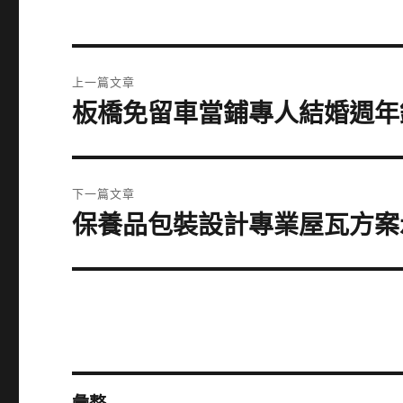
文
上一篇文章
章
板橋免留車當鋪專人結婚週年
上
一
導
篇
覽
文
下一篇文章
章:
保養品包裝設計專業屋瓦方案
下
一
篇
文
章: