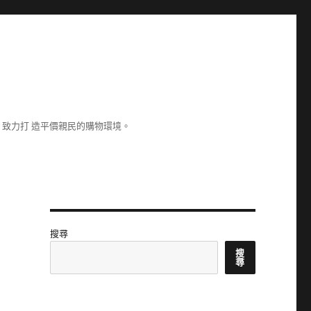
致力打 造平價親民的購物環境。
搜尋
搜
尋