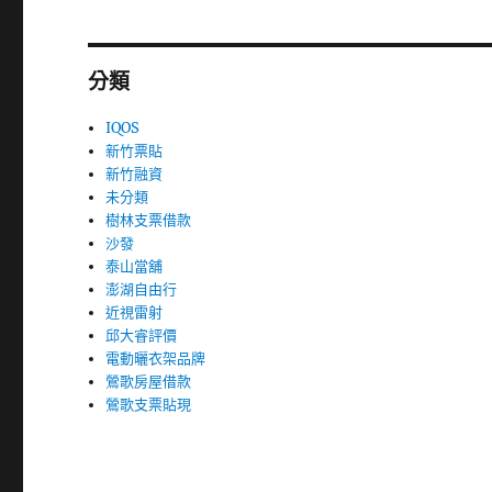
分類
IQOS
新竹票貼
新竹融資
未分類
樹林支票借款
沙發
泰山當舖
澎湖自由行
近視雷射
邱大睿評價
電動曬衣架品牌
鶯歌房屋借款
鶯歌支票貼現