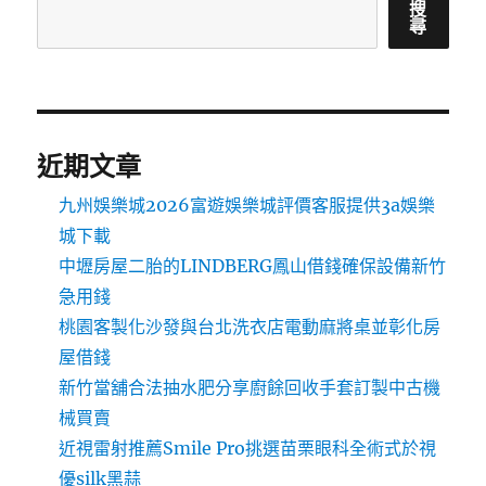
搜
尋
近期文章
九州娛樂城2026富遊娛樂城評價客服提供3a娛樂
城下載
中壢房屋二胎的LINDBERG鳳山借錢確保設備新竹
急用錢
桃園客製化沙發與台北洗衣店電動麻將桌並彰化房
屋借錢
新竹當舖合法抽水肥分享廚餘回收手套訂製中古機
械買賣
近視雷射推薦Smile Pro挑選苗栗眼科全術式於視
優silk黑蒜