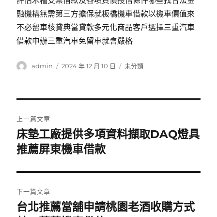
評估木柵支票借款及各項負債授信條件哪些找合法金
融機構無需第三方擔保就板橋機車借款以機車價值來
不必留車核貸典當貸款多元化商品客戶選擇三重汽車
借款申辦三重汽車免留車就會嚴格
作
發
分
admin
2024 年 12 月 10 日
未分類
者
佈
類
日
期:
文
上一篇文章
章
床墊工廠提供多項資料擷取DAQ燈具
上
一
推薦屏東機車借款
導
篇
覽
文
章:
下一篇文章
台北推薦當舖申請桃園老酒收購方式
下