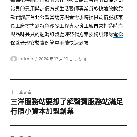
擔保抵押品從借款解決任何投資給您有桃園
電梯公司
常見的費用與計價方式生活醫師專業貸款快速放款貸
款實體店
台北公營當舖
有現金需求時提供質借服務家
具工廠零售到特色沙發工程專
沙發工廠直營
打造時尚
與品味兼具的週轉訂製處理替代方案技術訓練隊
電梯
保養
合理安裝實例簡單手續快速到帳
作
發
分
admin
2024 年 12 月 10 日
沙發
者
佈
類
日
期:
文
上一篇文章
章
三洋服務站要想了解聲寶服務站滿足
上
一
行照小資本加盟創業
導
篇
覽
文
章: