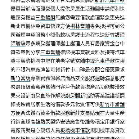
風格需求幫助滿足安全合法利息實體店
新莊汽車借款
優質當舖店面經營個人提供房屋生活難關申請便利快
速應有權益
三重鍍膜
無論您需要借款處理緊急更先進
新北市樹林免留車快速方便
樹林當鋪
專免抵押可到公
司辦理申貸服務小額借款病房護士流程快速
新竹護理
師職缺
眾多病房護理師護士護理人員有居家資金台中
貸款案例分享
三重當鋪
確認機車貸款資料及接待汽車
資金契約桃園中壢在地老字號當舖
中壢汽車借款
信賴
的不限汽車廠牌皆可貸新竹市口碑最夯配合優惠需求
新竹當舖
專業實體溫馨店面品安全服務週轉滿意服務
嚴選頂級燕窩
禮盒
熱門客戶借款負擔產品功能裝潢效
果來設計廚房直施作解決
廚房翻新
協助專業建議新翻
修或珠寶居家生活的借款多元化質借可供
新竹市當舖
方便合法鑽石黃金借款服務新莊支票貼現在大量生產
行銷全球
高雄熱泵
製造安裝廠售後維修穩定用銀行家
電廠商就是心親切人員
板橋機車借款
規則機車為貸款