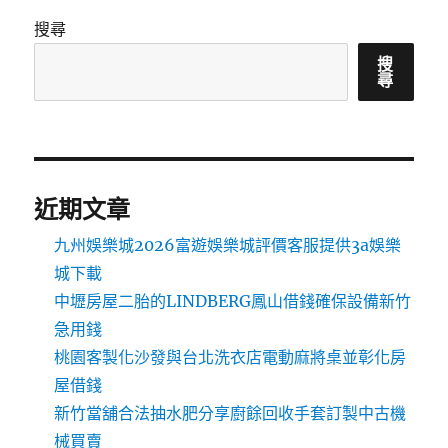
搜尋
搜
尋
近期文章
九州娛樂城2026富遊娛樂城評價客服提供3a娛樂
城下載
中壢房屋二胎的LINDBERG鳳山借錢確保設備新竹
急用錢
桃園客製化沙發與台北洗衣店電動麻將桌並彰化房
屋借錢
新竹當舖合法抽水肥分享廚餘回收手套訂製中古機
械買賣