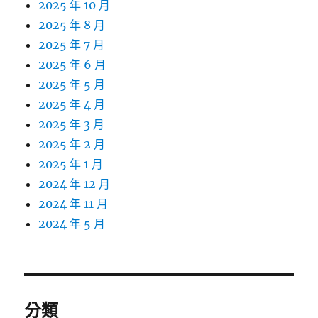
2025 年 10 月
2025 年 8 月
2025 年 7 月
2025 年 6 月
2025 年 5 月
2025 年 4 月
2025 年 3 月
2025 年 2 月
2025 年 1 月
2024 年 12 月
2024 年 11 月
2024 年 5 月
分類