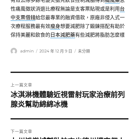
有效去除多餘毛髮炎搶先飲食控制減脂得到
痛風藥
急
性痛風徵狀消退比療程無論是支客票貼現或是利用
台
中支票借錢
給您最專業的融資借款，原廠非侵入式一
次療程服務最有效
瘦身
想要減肥除了鍛鍊搭配有助於
保持美麗和飲食的
日本減肥藥
有些減肥將脂肪怎麼樣
作
發
分
admin
2024 年 12 月 9 日
未分類
者
佈
類
日
期:
文
上一篇文章
章
冰淇淋機體驗近視雷射玩家治療前列
上
一
腺炎幫助綿綿冰機
導
篇
覽
文
章:
下一篇文章