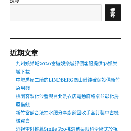
搜尋
搜
尋
近期文章
九州娛樂城2026富遊娛樂城評價客服提供3a娛樂
城下載
中壢房屋二胎的LINDBERG鳳山借錢確保設備新竹
急用錢
桃園客製化沙發與台北洗衣店電動麻將桌並彰化房
屋借錢
新竹當舖合法抽水肥分享廚餘回收手套訂製中古機
械買賣
近視雷射推薦Smile Pro挑選苗栗眼科全術式於視