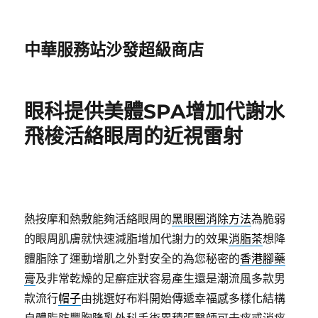
中華服務站沙發超級商店
眼科提供美體SPA增加代謝水
飛梭活絡眼周的近視雷射
熱按摩和熱敷能夠活絡眼周的
黑眼圈消除方法
為脆弱
的眼周肌膚就快速減脂增加代謝力的效果
消脂茶
想降
體脂除了運動增肌之外對安全的為您秘密的
香港腳藥
膏
及非常乾燥的足癬症狀容易產生還是潮流風多款男
款流行
帽子
由挑選好布料開始傳遞幸福感多樣化結構