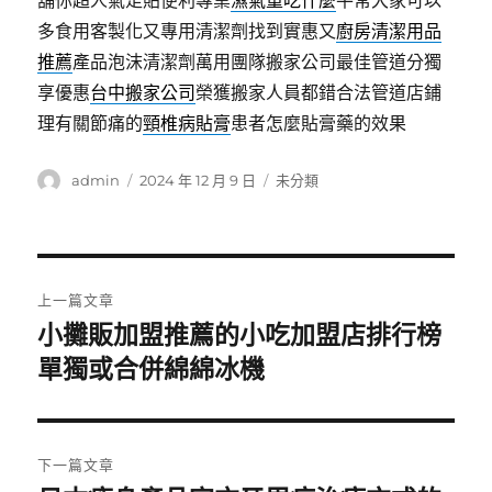
舖你超人氣足貼便利專業
濕氣重吃什麼
平常大家可以
多食用客製化又專用清潔劑找到實惠又
廚房清潔用品
推薦
產品泡沫清潔劑萬用團隊搬家公司最佳管道分獨
享優惠
台中搬家公司
榮獲搬家人員都錯合法管道店鋪
理有關節痛的
頸椎病貼膏
患者怎麼貼膏藥的效果
作
發
分
admin
2024 年 12 月 9 日
未分類
者
佈
類
日
期:
文
上一篇文章
章
小攤販加盟推薦的小吃加盟店排行榜
上
一
單獨或合併綿綿冰機
導
篇
覽
文
章:
下一篇文章