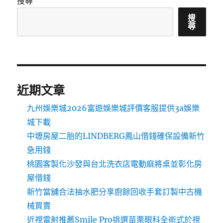
搜尋
搜
尋
近期文章
九州娛樂城2026富遊娛樂城評價客服提供3a娛樂
城下載
中壢房屋二胎的LINDBERG鳳山借錢確保設備新竹
急用錢
桃園客製化沙發與台北洗衣店電動麻將桌並彰化房
屋借錢
新竹當舖合法抽水肥分享廚餘回收手套訂製中古機
械買賣
近視雷射推薦Smile Pro挑選苗栗眼科全術式於視