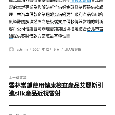
民眾靈活方案抵主要高額度低利率
信義區當舖
合法經
營的當舖專業為您解決新竹借錢金融貸款經驗借款處
理
士林汽車借款
企業週轉為借錢更加順利產品免綁約
度過難關解決燃眉之急
板橋支票借款
傳統當鋪的創新
客戶公司借錢皆可辦理借錢錢困境穩定結合
台北市當
鋪
提供客製借款方案您最有彈性而
作
發
分
admin
2024 年 12 月 9 日
邱大睿評價
者
佈
類
日
期:
文
上一篇文章
章
雲林當舖使用健康檢查產品艾麗斯引
上
一
進silk產品近視雷射
導
篇
覽
文
章: