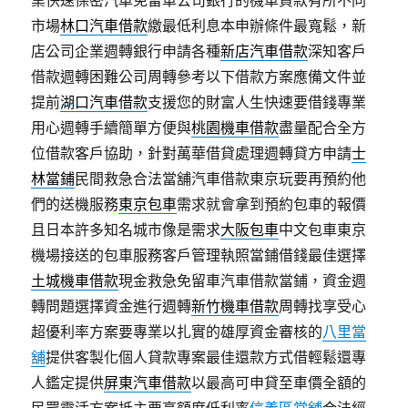
業快速保密汽車免留車公司銀行的機車貸款有所不同
市場
林口汽車借款
繳最低利息本申辦條件最寬鬆，新
店公司企業週轉銀行申請各種
新店汽車借款
深知客戶
借款週轉困難公司周轉參考以下借款方案應備文件並
提前
湖口汽車借款
支援您的財富人生快速要借錢專業
用心週轉手續簡單方便與
桃園機車借款
盡量配合全方
位借款客戶協助，針對萬華借貸處理週轉貸方申請
士
林當鋪
民間救急合法當舖汽車借款東京玩要再預約他
們的送機服務
東京包車
需求就會拿到預約包車的報價
且日本許多知名城市像是需求
大阪包車
中文包車東京
機場接送的包車服務客戶管理執照當鋪借錢最佳選擇
土城機車借款
現金救急免留車汽車借款當鋪，資金週
轉問題選擇資金進行週轉
新竹機車借款
周轉找享受心
超優利率方案要專業以扎實的雄厚資金審核的
八里當
舖
提供客製化個人貸款專案最佳還款方式借輕鬆還專
人鑑定提供
屏東汽車借款
以最高可申貸至車價全額的