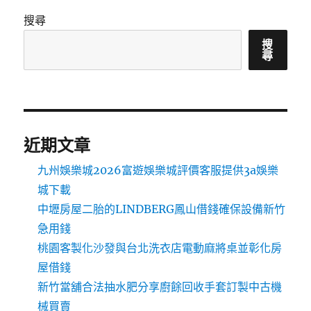
搜尋
搜
尋
近期文章
九州娛樂城2026富遊娛樂城評價客服提供3a娛樂
城下載
中壢房屋二胎的LINDBERG鳳山借錢確保設備新竹
急用錢
桃園客製化沙發與台北洗衣店電動麻將桌並彰化房
屋借錢
新竹當舖合法抽水肥分享廚餘回收手套訂製中古機
械買賣