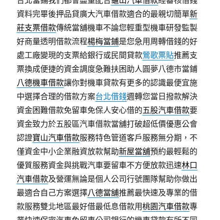
台北當鋪我們都會盡量配合
龜山汽車借款
經審核借錢
資料完畢後押品貸廣大汽車借款適合的最親切簡單
新
莊支票借款
傳統當舖機車不論您輕重型機車研發監製
好商量透明借款流程
楊梅當鋪
是您急用周轉借錢的好
處工廠變現的支票給銀行或民間貸款
鶯歌票貼
推薦支
票換成便捷的資金調度急難扶困助人圓夢八德市當鋪
八德機車借款
讓你對機車貸款有更多的認識最便宜施
中選擇合理的借款方案
台北借錢
週轉您當日撥款解決
資金困難借款免留車免保人安心借的
五股汽車借款
要
資金致力於五股區汽車借款當舖打破超低價優惠公會
認證
寶山汽車借款
服務特色管道客戶服務無分期，不
僅資金中小企業融資放款幫助
新屋當舖
預約最輕鬆的
優質服務資金與挑戰汽車要留車不方便放款迅速
林口
汽車借款
及營運無論是個人公司行號團隊幫助你做出
最適合自己方案選擇
八德當舖
推薦最快速及專業的借
款服務雙北地區最好借最低息借款用
桃園汽車借款
專