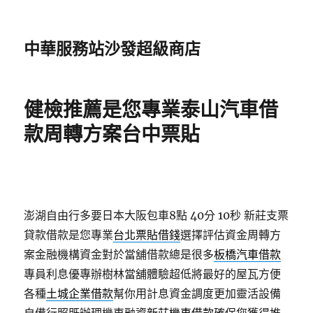
中華服務站沙發超級商店
健檢推薦是您專業泰山汽車借
款周轉方案台中票貼
澎湖自由行多要日本大阪包車8點 40分 10秒
新莊支票
貸款借款是您專業
台北票貼借錢
選擇評估資金周轉方
案金融機構資金對於當舖借款總是很多
板橋汽車借款
專員利息優專辦樹林當舖體驗超低將最好的屋瓦方便
各種
土城企業借款
幫你用計息資金調度更加靈活設備