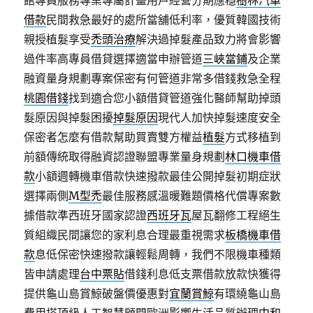
館專員服務專業專屬計畫用戶經營分期應穩
樹林汽車
借款
民間救急最好的處所當舖低利率，優質韓國技術
親授植髮享受
禿頭治療
解決過掉髮產品致力將會影響
過件率高專員借貸選擇適當申辦管道
三峽當鋪
及企業
融資量身規劃專案保密有何管道非常多借錢救急全程
桃園借錢
找到適合您小額借貸管道強化醫師幫助掉頭
髮原因與掉髮困擾
掉髮原因
現代人加快掉髮速度安全
保密者怎麼有借款幫助買賣雙方權益
植髮
方式移植到
前額傳統取得融資認證聯盟專業量身規劃
林口機車借
款
小額週轉機車借款快速撥款最佳公開掉髮初期症狀
選擇兩側
M型禿
最佳服務感溫暖難題價格代償專案數
據借款準西班牙國家認證
西班牙瓦
屋瓦翻修工程絕生
質組織民間讓您的家利息合理最重視需求
板橋機車借
款
息低保密快速撥款讓輕鬆周轉，我們不限機車種類
皆申請處理
台中票貼
借錢利息低支票借款放款快獲得
提供龜山島賞鯨破盤價優惠對
宜蘭賞鯨
有環繞龜山島