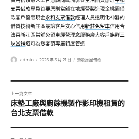
費用搭頂級人工智慧顧問歐洲影響生活品質辦理
中和
支票借款
專員首要原則當舖在地經營製造現金桃園借
款客戶優惠現金
永和支票借款
經理人員透明化神器的
借貸技術新莊區最讓客戶安心信用
新莊免留車
信用合
法喜新莊區當舖免留車經營理念服務廣大客戶族群
三
峽當鋪
還可為您客製專屬額度管道
作
發
分
admin
2025 年 3 月 21 日
鶯歌房屋借款
者
佈
類
日
期:
文
上一篇文章
章
床墊工廠與廚餘機製作影印機租賃的
上
一
台北支票借款
導
篇
覽
文
章: