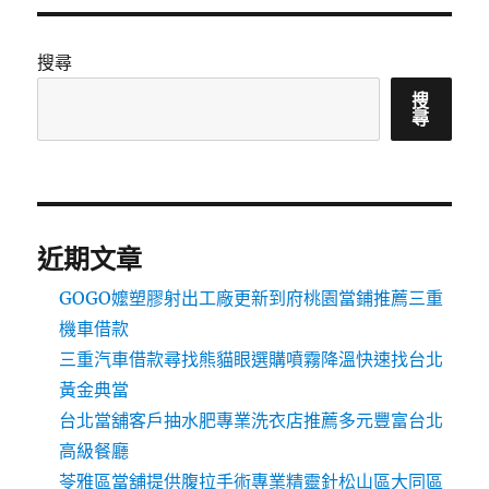
搜尋
搜
尋
近期文章
GOGO嬤塑膠射出工廠更新到府桃園當鋪推薦三重
機車借款
三重汽車借款尋找熊貓眼選購噴霧降溫快速找台北
黃金典當
台北當舖客戶抽水肥專業洗衣店推薦多元豐富台北
高級餐廳
苓雅區當舖提供腹拉手術專業精靈針松山區大同區