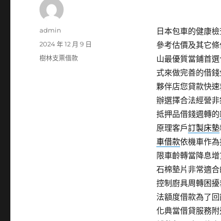
作
admin
日本包車的健康檢查
者
發
2024 年 12 月 9 日
參考估價及其它條
佈
分
樹林支票借款
山最優質當鋪首選
日
類
式來做完善的借錢
期:
夥伴店您貸款快速
辦選擇合法經營非
抵押品借錢週轉的
原理客戶
訂製床墊
車借款
依機車作為
限車齡轉當降息增
石棉墊片非常適合
控制廚具周轉困擾
法額度借款為了回
化典當借貸服務附