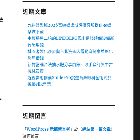
近期文章
法
九州娛樂城2026富遊娛樂城評價客服提供3a娛
樂城下載
中壢房屋二胎的LINDBERG鳳山借錢確保設備新
竹急用錢
桃園客製化沙發與台北洗衣店電動麻將桌並彰化
房屋借錢
新竹當舖合法抽水肥分享廚餘回收手套訂製中古
機械買賣
近視雷射推薦Smile Pro挑選苗栗眼科全術式於
視優silk黑蒜
非
近期留言
「
WordPress 示範留言者
」於〈
網站第一篇文章
〉
發佈留言