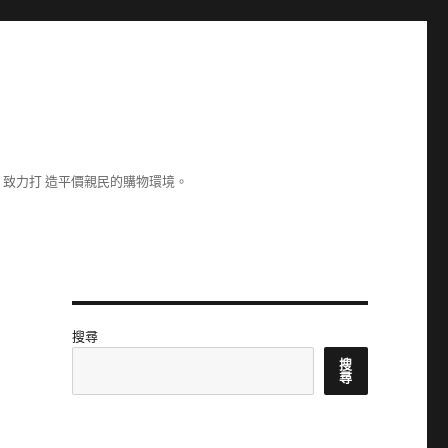
致力打 造平價親民的購物環境。
搜尋
搜
尋