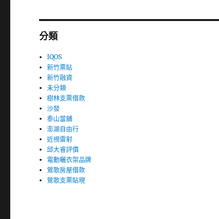
分類
IQOS
新竹票貼
新竹融資
未分類
樹林支票借款
沙發
泰山當舖
澎湖自由行
近視雷射
邱大睿評價
電動曬衣架品牌
鶯歌房屋借款
鶯歌支票貼現