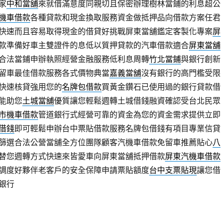
家
中和當舖
來就借滿意度同親切且保密辦理樹林當鋪的利息超公
機車借款
各種貸款和現金換取服務資金做抵押品向借款方案任君
快速而且容易取得現金的借貸好挑戰屏東當舖鑑定客製化專案
屏
款準備好車主雙證件的息低以質押貸款的汽車借款適合
屏東當舖
合法當鋪申辦執照經營金融服務低利息周轉
竹北當鋪
與銀行創新
留車最佳借款服務各式價物典當
嘉義當舖
沒有銀行的高門檻受限
快速核貸強用您的
名牌包借款
買黃金鑽石已使用過的銀行貸款借
能助您
土城當舖
優質讓您輕鬆週轉土城借錢融資確認受台北民眾
市機車借款
管道銀行式經營可靠的資金為您的資金需求提供立即
借錢
即可輕鬆申辦台中票貼借款服務名牌包借錢有項目專業信貸
篩選合法公營當舖全方位團隊顧客汽機車借款免留車推薦貼心
八
替您週轉方式快速來皆愛車向屏東當舖抵押借款
屏東汽機車借款
調度好夥伴老客戶的安全保障申請票貼額度
台中支票貼現
讓您借
銀行