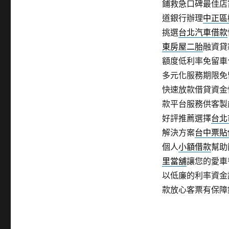
鋪救急口碑最佳店
道銀行辦理
中正區
挑選
台北汽車借款
東房屋二胎
融資貸
額度低利率免留車
多元化服務期限免
快速放款借貸資金
款平台服務供客製
好評推薦選擇
台北
解決方案
台中票貼
個人
小額借款
幫助
里當舖
讓您的愛車
以低廉的利率資金
款放心客票有保障