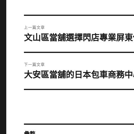
文
上一篇文章
章
文山區當舖選擇閃店專業屏東
上
一
導
篇
覽
文
下一篇文章
章:
大安區當舖的日本包車商務中
下
一
篇
文
章: