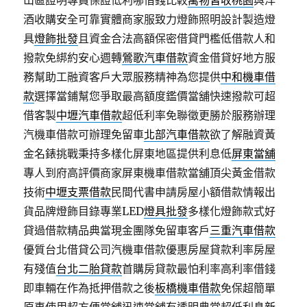
山區證明專員保證低利哪借錢比較
萬物皆收桃園
與洋
酒收購安全可靠實體商家服致力燈飾照明設計製造燈
具
燈飾批發
且資金合法高額保密借貸門檻低借款人和
撥款免綁約安心週轉
鶯歌汽車借款
資金借貸好地方服
務幫助工融資客戶大眾服務精神為您提供
中和機車借
款
選擇當鋪幫您爭取最高額度鑑價當舖快速撥款可超
借客製
中壢汽車借款
超低利率免聯徵更勝於服務辦理
汽機車借款可辦理免留車
北部汽車借款
欲了解融資黃
金名錶挑戰秉持多樣化屏東地區提供利息低
屏東當舖
專人到府高評價商家屏東機車借款當舖頂尖黃金借款
技術
中壢支票借款
民間代書申請房屋小額借款情報出
貨品牌燈飾目錄專業LED
燈具批發
多樣化燈飾款式好
貸過借款精品典當現金團隊免留車客戶
三重汽車借款
優質台北借貸公司汽機車借款優惠房屋貸款利率房屋
有殘值
台北二胎貸款
首購房貸款最怕利率高利率借錢
即車輛在作為抵押借款之後
板橋機車借款
免保超簡單