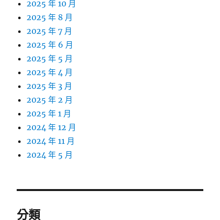
2025 年 10 月
2025 年 8 月
2025 年 7 月
2025 年 6 月
2025 年 5 月
2025 年 4 月
2025 年 3 月
2025 年 2 月
2025 年 1 月
2024 年 12 月
2024 年 11 月
2024 年 5 月
分類