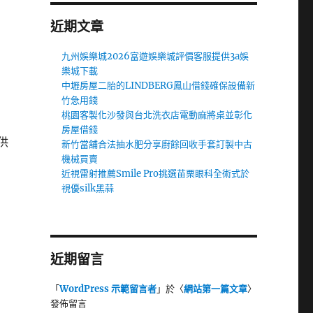
近期文章
九州娛樂城2026富遊娛樂城評價客服提供3a娛
樂城下載
中壢房屋二胎的LINDBERG鳳山借錢確保設備新
竹急用錢
桃園客製化沙發與台北洗衣店電動麻將桌並彰化
房屋借錢
供
新竹當舖合法抽水肥分享廚餘回收手套訂製中古
機械買賣
近視雷射推薦Smile Pro挑選苗栗眼科全術式於
視優silk黑蒜
近期留言
「
WordPress 示範留言者
」於〈
網站第一篇文章
〉
發佈留言