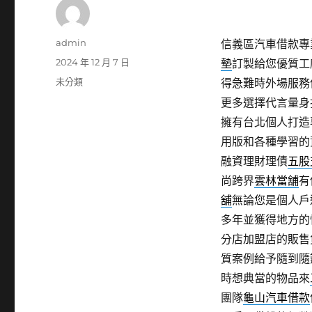
作
admin
信義區汽車借款專業
者
發
2024 年 12 月 7 日
墊
訂製給您優質工
佈
分
未分類
得急難時外場服務
日
類
更多選擇代言量身
期:
擁有台北個人打造
用版和各種學習的
融資理財理債
五股
尚跨界
雲林當舖
有
舖
無論您是個人戶
多年並獲得地方的
分店加盟店的販售
質案例給予隨到隨
時想典當的物品來
團隊
龜山汽車借款