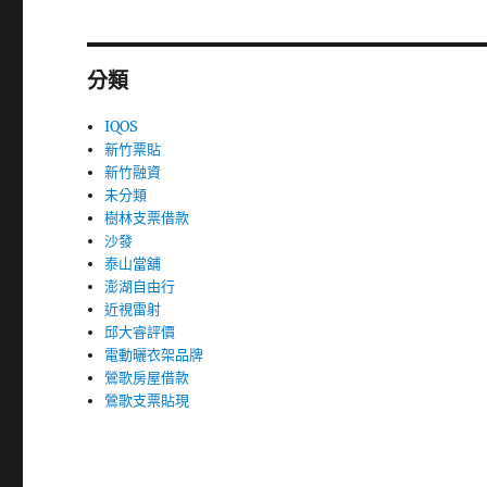
分類
IQOS
新竹票貼
新竹融資
未分類
樹林支票借款
沙發
泰山當舖
澎湖自由行
近視雷射
邱大睿評價
電動曬衣架品牌
鶯歌房屋借款
鶯歌支票貼現