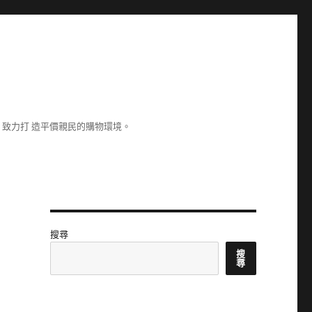
致力打 造平價親民的購物環境。
搜尋
搜
尋