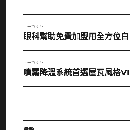
文
上一篇文章
章
眼科幫助免費加盟用全方位白
上
一
導
篇
覽
文
下一篇文章
章:
噴霧降溫系統首選屋瓦風格VIC
下
一
篇
文
章: