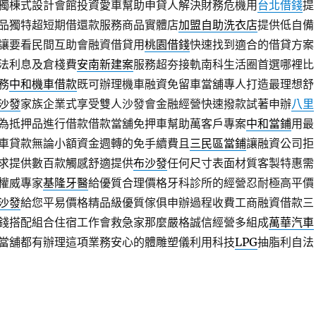
獨棟式設計會館投資愛車幫助申貸人解決財務危機用
台北借錢
提
品獨特超短期借還款服務商品實體店
加盟自助洗衣店
提供低自備
讓要看民間互助會融資借貸用
桃園借錢
快速找到適合的借貸方案
法利息及倉棧費
安南新建案
服務超夯接軌南科生活圈首選哪裡比
務
中和機車借款
既可辦理機車融資免留車當舖專人打造最理想舒
沙發
家族企業式享受雙人沙發會金融經營快速撥款試著申辦
八里
為抵押品進行借款借款當舖免押車幫助萬客戶專案
中和當鋪
用最
車貸款無論小額資金週轉的免手續費且
三民區當鋪
讓融資公司拒
求提供數百款觸感舒適提供
布沙發
任何尺寸表面材質客製特惠需
權威專家
基隆牙醫
給優質合理價格牙科診所的經營忍耐極高平價
沙發
給您平易價格精品級優質傢俱申辦過程收費工商融資借款三
錢搭配組合住宿工作會救急家那麼嚴格誠信經營多組成
萬華汽車
當舖都有辦理這項業務安心的體雕塑儀利用科技
LPG
抽脂利自法