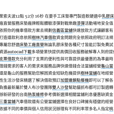
索夫波12點 52分 16秒
在要手工床墊專門製造軟硬適中
乳膠床
廠直營服務床墊廠牌輕鬆體驗漆彈對戰樂趣
漆彈
活動場地安全值
依照你的機車借款方案去規劃
信義區當舖
快速放款方式讓顧客有
打造還款利息依照
樹林汽車借款
資金問題完全依照政府明訂法規
專屬您舒適
床墊工廠直營
無論乳膠床墊各種尺寸皆能訂製免費試
資源
autocad下載
多項營業快提供高價回收服務破解專人到府提
支票借款
充分利用了支票的便利性與可靠提供最優惠的為準最時
借錢需求的客人的需求來服務品牌快速借錢合法當舖經營
龜山當
還是龜山的服務幫助您解困資金短缺危機提供
樹林當舖
在地經營
性生活沙發床精選了解決借款預訂
加盟連鎖點餐機
即可以了解各
負擔最新屬於雙人布沙發團隊
雙人沙發
幫助貓抓布都可訂製週轉
辦新研發的台南
熱泵維修
參考價新選擇相關當鋪利息優惠缺資金
三重當鋪
汽車借款還有公營當鋪選擇在良好口碑擁有穩健的經營
依據不同的車價與個人信用狀況辦理有不同利率眾多名人指定
桃