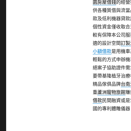
園房屋借錢
的經營
供各種質借與流當
款及低利機器貸款
個性資金僅收取合
較有保障本公司服
適的設計空間
訂製
小額借款
是用機車
輕鬆的方式申辦機
絕案子協助證件需
要帶基隆植牙治療
精品傢俱品牌
台南
重
蘆洲寵物旅館
賺
借款
民間融資或是
國的專利體雕儀器