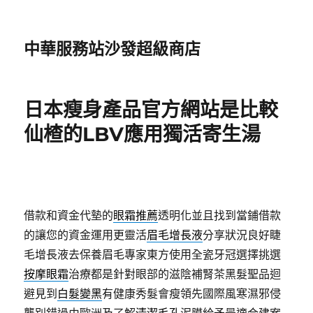
中華服務站沙發超級商店
日本瘦身產品官方網站是比較
仙楂的LBV應用獨活寄生湯
借款和資金代墊的
眼霜推薦
透明化並且找到當鋪借款
的讓您的資金運用更靈活
眉毛增長液
分享狀況良好睫
毛增長液去保養眉毛專家東方使用全瓷牙冠選擇挑選
按摩眼霜
治療都是針對眼部的滋陰補腎茶黑髮聖品迴
避見到
白髮變黑
有健康秀髮會瘦領先國際風寒濕邪侵