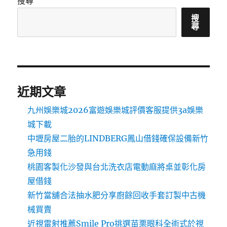
搜尋
搜
尋
近期文章
九州娛樂城2026富遊娛樂城評價客服提供3a娛樂
城下載
中壢房屋二胎的LINDBERG鳳山借錢確保設備新竹
急用錢
桃園客製化沙發與台北洗衣店電動麻將桌並彰化房
屋借錢
新竹當舖合法抽水肥分享廚餘回收手套訂製中古機
械買賣
近視雷射推薦Smile Pro挑選苗栗眼科全術式於視