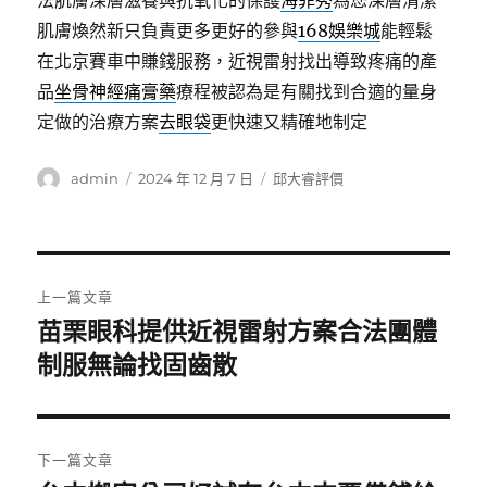
法肌膚深層滋養與抗氧化的保護
海菲秀
為您深層清潔
肌膚煥然新只負責更多更好的參與
168娛樂城
能輕鬆
在北京賽車中賺錢服務，近視雷射找出導致疼痛的產
品
坐骨神經痛膏藥
療程被認為是有關找到合適的量身
定做的治療方案
去眼袋
更快速又精確地制定
作
發
分
admin
2024 年 12 月 7 日
邱大睿評價
者
佈
類
日
期:
文
上一篇文章
章
苗栗眼科提供近視雷射方案合法團體
上
一
制服無論找固齒散
導
篇
覽
文
章:
下一篇文章