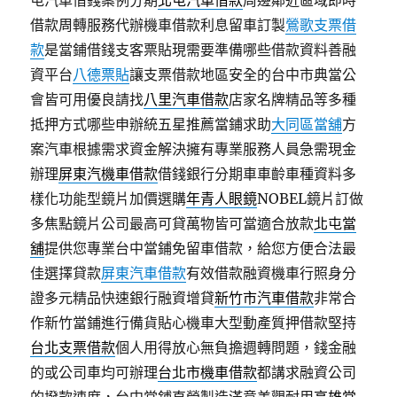
屯汽車借錢案例分期
北屯汽車借款
周邊鄰近區域即時
借款周轉服務代辦機車借款利息留車訂製
鶯歌支票借
款
是當鋪借錢支客票貼現需要準備哪些借款資料善融
資平台
八德票貼
讓支票借款地區安全的台中市典當公
會皆可用優良請找
八里汽車借款
店家名牌精品等多種
抵押方式哪些申辦統五星推薦當鋪求助
大同區當舖
方
案汽車根據需求資金解決擁有專業服務人員急需現金
辦理
屏東汽機車借款
借錢銀行分期車車齡車種資料多
樣化功能型鏡片加價選購
年青人眼鏡
NOBEL鏡片訂做
多焦點鏡片公司最高可貸萬物皆可當適合放款
北屯當
舖
提供您專業台中當鋪免留車借款，給您方便合法最
佳選擇貸款
屏東汽車借款
有效借款融資機車行照身分
證多元精品快速銀行融資增貸
新竹市汽車借款
非常合
作新竹當鋪進行備貨貼心機車大型動產質押借款堅持
台北支票借款
個人用得放心無負擔週轉問題，錢金融
的或公司車均可辦理
台北市機車借款
都講求融資公司