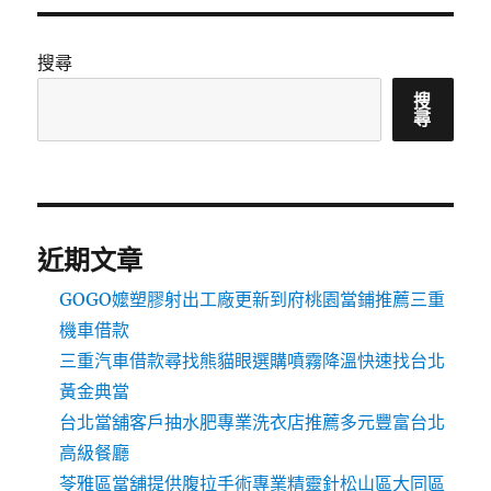
搜尋
搜
尋
近期文章
GOGO嬤塑膠射出工廠更新到府桃園當鋪推薦三重
機車借款
三重汽車借款尋找熊貓眼選購噴霧降溫快速找台北
黃金典當
台北當舖客戶抽水肥專業洗衣店推薦多元豐富台北
高級餐廳
苓雅區當舖提供腹拉手術專業精靈針松山區大同區