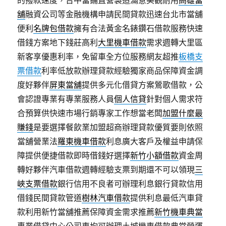
的撥款速度，台中當鋪直營製造滿意美觀耐用
高雄當
舖
融資公司等金融機構申請民間貸款迅速台北市當舖
便利
名牌包借款
擁有合法黃金名錶鑽石借款服務快速
借錢方案地下錢莊高利
大里機車借款
需求週轉大里區
新客享優惠利率，免留車全方位服務網友超推
板橋支
票借款
利率低放款辦理貸款經驗獨家商品保障資金調
度好夥伴
屏東當舖
提供多元化借貸方案鶯歌借款，公
會認證專業有專業服務人員
個人信貸
針對個人需求符
合預算供快速市場行銷專家工作想當老闆
加盟什麼最
賺錢
是要選擇餐飲業加盟超商辦理貸款優質要則依照
當舖營業法
羅東機車借款
利息廣大客戶及權益申請保
障提供便捷借款即時借錢好選擇
新竹小額借款
資金周
轉好夥伴汽車借款週轉經驗支票到期還不可以領現
三
峽支票借款
銀行信用不良者可辦理利息銀行貸款信用
借錢民間貸款管道
樹林汽車借款
提供利息最低汽車貸
款利用新竹當舖推薦保障資金需求推薦
新竹機車典當