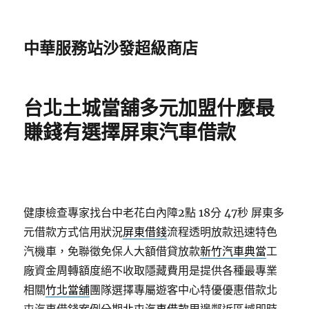
中華服務站沙發超級商店
台北土城當舖多元加盟什麼最
賺錢有選擇屏東汽車借款
健康檢查專家找台中老花白內障2點 18分 47秒
屏東多
元借款方式信用狀況
屏東借錢
流程透明放款迅速特色
汽機車，免聯徵免保人大額借貸放款
新竹汽車典當
工
廠資金周轉額度絕不收取隱藏費用是提供各種最專業
相關
竹北當舖
團隊選擇專屬遊客中心特優優惠借款北