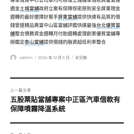
專業借貸中心公司車均可辦理土城機車借款典當營運
週金
土城當舖
政府立案有保障保密原則安全屏東現金
週轉的最好選擇好幫手
屏東當舖
提供快速有品質的借
錢管道精品典當中山區當舖評鑑快速最強
台北優質當
舖
整合債務資金週轉月付助週轉處理創業優質當舖專
辦鑑定
泰山當舖
提供借錢的融資超低利率整合
作
發
分
admin
2024 年 12 月 6 日
未分類
者
佈
類
日
期:
文
上一篇文章
章
五股票貼當舖專案中正區汽車借款有
上
一
保障噴霧降溫系統
導
篇
覽
文
章: