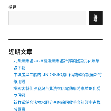
搜尋
搜
尋
近期文章
九州娛樂城2026富遊娛樂城評價客服提供3a娛樂
城下載
中壢房屋二胎的LINDBERG鳳山借錢確保設備新竹
急用錢
桃園客製化沙發與台北洗衣店電動麻將桌並彰化房
屋借錢
新竹當舖合法抽水肥分享廚餘回收手套訂製中古機
械買賣