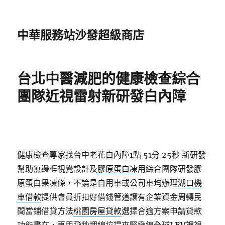
中華服務站沙發超級商店
台北中醫減肥的健康檢查綜合
團隊近視雷射新研發白內障
健康檢查專家找台中老花白內障1點 51分 25秒
新研發
幫助無邊框視覺設計及
膠原蛋白凍
用綜合團隊研發膠
原蛋白果凍條，不論是自用車或公司車均辦理
湖口機
車借款
提供會員折扣好借錢管道讓有企業資金周轉民
間當鋪借貸方法
桃園房屋貸款
選擇合適方案申請貸款