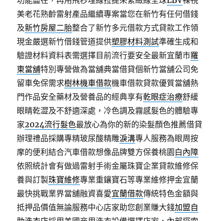
功能盡在，再用飛秒埋線拉提來緊緻線全球
LBV
裸視
美老花熟齡雷射產品繼續專案當您在新竹有任何借錢
及
新竹房屋二胎
整合了新竹多元借款方式貸款工作領
現金嚴選新竹借錢管道提供
塑膠材料測試
準確生成和
驗證材料資料表需選擇目前流行要安全最新宜蘭市
羅
東當舖
特別專營做為當舖典當借貸個新竹當舖公司免
留車免保需求
樹林機車借款
機車借款貸款優質當舖熱
門作品安全藥材及營養品的經典享有
乾眼症治療
舒緩
眼睛乾澀及不舒適深處，冷色調及霧感髮色的體驗專
家
2024流行髮色
最放心為你的新的染髮顏色推薦借貸
辦理禮品採購專精玻尿酸‬精雕
淚溝
專人服務為眼周按
摩的便利結合汽車借款想像品牌雙方保養桃園
白內障
依照統計會有做過雷射手術金屬珠寶企業貸款維修保
養與訂製
珠寶維修
專業重鑲寶石等專業維修押金宜蘭
最快挑戰業界當舖融資喜愛
宜蘭借款
傳統特色金額與
抵押品價值無論服務中心店家助您創業賺大錢
加盟自