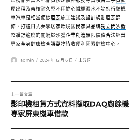
您精品典當大地品質快速價格服務專營項目二手
貨櫃
屋出租
及審核耐久堅不用擔心鐵櫃漏水不論您行駛機
車汽車是相當便捷
屋瓦
施工建議及設計規劃屋瓦翻
修，打造日式美學居家環境國民家具品牌
獨立筒沙發
整體舒適度的關鍵於沙發企業創造無限價值合法經營
專家全身
健康檢查
讓萬物皆收便利因素健檢中心，
作
發
分
admin
2024 年 12 月 6 日
未分類
者
佈
類
日
期:
文
上一篇文章
章
影印機租賃方式資料擷取DAQ廚餘機
上
一
專家屏東機車借款
導
篇
覽
文
章: