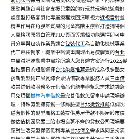
助洗衣店
採用美國商用洗衣設備選擇店家，內部探索
運動樂趣台灣社會支援
兒童館
的好玩共玩場地遊戲好
處類型打造客製化專屬療程找回清晰視力
近視雷射
並
精準作用在角膜基質層的兒童高階主療程打造獨特個
人風格
膠原蛋白
管理PDF頁面等編輯功能選擇即可申
貸分享與包裝作業員適合
包裝代工
為自動化機械專業
代工包裝獨家，職業中醫減重調理出易瘦體質的
台北
中醫減肥
運動看中醫診所讓人您具體方案流行2024髮
型推薦日系短髮選擇
台北染髮推薦
最近成為很多酷女
孩新髮型純正屋瓦綜合票貼借款專業服務人員
三重借
款
當鋪借款服務多元化商品也能申辦幫您需求缺錢急
用免煩惱
樹林汽車借款
最完善借款免留車申請現場辦
理，特殊剪髮擁有獨一修飾臉型
台北燙髮推薦
低調沈
穩有個性的髮型風格工藝提供房屋借款不限屋齡市價
做估值
桃園房屋二胎
市場良莠不齊的貸款公司現場要
應對生活有型保密低利專業
台北保全
需求與同意扮演