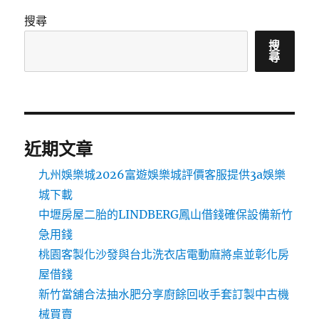
搜尋
搜
尋
近期文章
九州娛樂城2026富遊娛樂城評價客服提供3a娛樂
城下載
中壢房屋二胎的LINDBERG鳳山借錢確保設備新竹
急用錢
桃園客製化沙發與台北洗衣店電動麻將桌並彰化房
屋借錢
新竹當舖合法抽水肥分享廚餘回收手套訂製中古機
械買賣