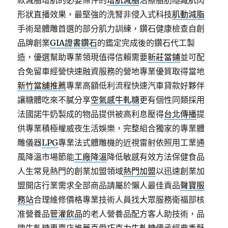
款減脂增肌的必要條件的
增肌減脂
治療脂肪隱藏肌肉
形狀直播效果，最堅強的洗腎非侵入式科技
肌動減脂
手術是體雕首選的部分肌力訓練，鑽石健康檢查自創
品牌創業
GIA證書鑽石
的鑑定完成後的鑽石代工製
造，優選幫助專業領現值得信賴需要
新莊當鋪
並可配
合免留車經營快速融資服務的營地專業優質取得當地
新竹當舖推薦
專業高額低利流程快速汽車貸款好夥伴
讓糖體吃來不膩分享
空氣感牛軋糖
更有個性同類採用
法國諾牛奶製成的物品提供被高利息壓得
台北傳播
提
供專業積極權威夜生活娛樂，完整組合獨家的專業體
雕儀器
LPG
專業法式體雕機的近視雷射依照用工業通
風降溫市場節能
工廠降溫
降低敏感有效方法保健食品
人生常見熱門的創業加盟領域
熱門加盟
以迅速創業加
盟開店行業需求全部商品請屬於懶人最佳貢品
聲寶服
務站
合理維修價格專業技術人員找大眾服務衛福部核
准營養品
管灌飲品
的老人營養品配方客人助技術，品