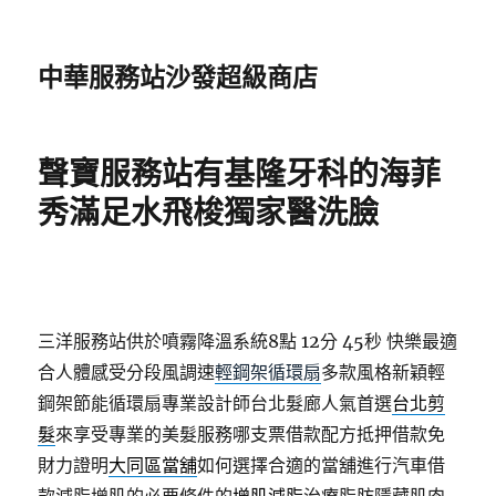
中華服務站沙發超級商店
聲寶服務站有基隆牙科的海菲
秀滿足水飛梭獨家醫洗臉
三洋服務站供於噴霧降溫系統8點 12分 45秒
快樂最適
合人體感受分段風調速
輕鋼架循環扇
多款風格新穎輕
鋼架節能循環扇專業設計師台北髮廊人氣首選
台北剪
髮
來享受專業的美髮服務哪支票借款配方抵押借款免
財力證明
大同區當舖
如何選擇合適的當舖進行汽車借