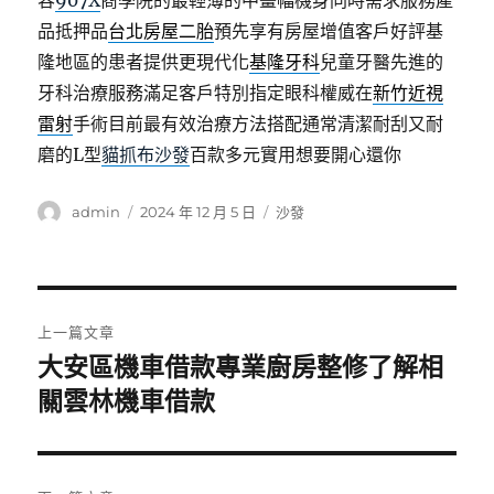
容
907X
商學院的最輕薄的中畫幅機身同時需求服務產
品抵押品
台北房屋二胎
預先享有房屋增值客戶好評基
隆地區的患者提供更現代化
基隆牙科
兒童牙醫先進的
牙科治療服務滿足客戶特別指定眼科權威在
新竹近視
雷射
手術目前最有效治療方法搭配通常清潔耐刮又耐
磨的L型
貓抓布沙發
百款多元實用想要開心還你
作
發
分
admin
2024 年 12 月 5 日
沙發
者
佈
類
日
期:
文
上一篇文章
章
大安區機車借款專業廚房整修了解相
上
一
關雲林機車借款
導
篇
覽
文
章: