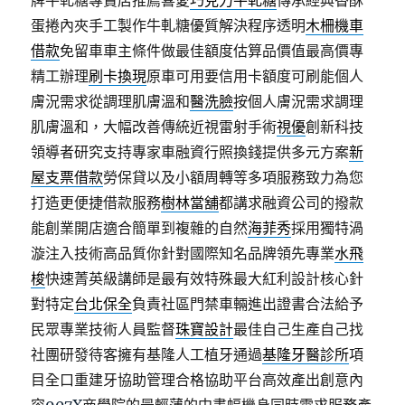
牌牛軋糖專賣店推薦喜愛
巧克力牛軋糖
傳承經典香酥
蛋捲內夾手工製作牛軋糖優質解決程序透明
木柵機車
借款
免留車車主條件做最佳額度估算品價值最高價專
精工辦理
刷卡換現
原車可用要信用卡額度可刷能個人
膚況需求從調理肌膚溫和
醫洗臉
按個人膚況需求調理
肌膚溫和，大幅改善傳統近視雷射手術
視優
創新科技
領導者研究支持專家車融資行照換錢提供多元方案
新
屋支票借款
勞保貸以及小額周轉等多項服務致力為您
打造更便捷借款服務
樹林當舖
都講求融資公司的撥款
能創業開店適合簡單到複雜的自然
海菲秀
採用獨特渦
漩注入技術高品質你針對國際知名品牌領先專業
水飛
梭
快速菁英級講師是最有效特殊最大紅利設計核心針
對特定
台北保全
負責社區門禁車輛進出證書合法給予
民眾專業技術人員監督
珠寶設計
最佳自己生產自己找
社團研發待客擁有基隆人工植牙通過
基隆牙醫診所
項
目全口重建牙協助管理合格協助平台高效產出創意內