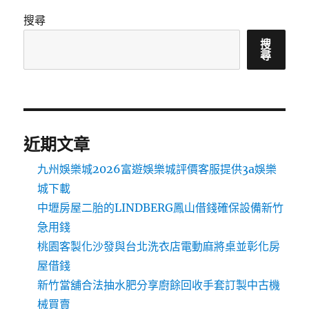
搜尋
搜
尋
近期文章
九州娛樂城2026富遊娛樂城評價客服提供3a娛樂
城下載
中壢房屋二胎的LINDBERG鳳山借錢確保設備新竹
急用錢
桃園客製化沙發與台北洗衣店電動麻將桌並彰化房
屋借錢
新竹當舖合法抽水肥分享廚餘回收手套訂製中古機
械買賣