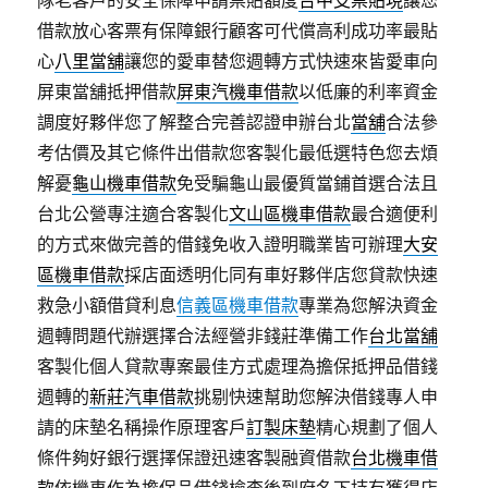
隊老客戶的安全保障申請票貼額度
台中支票貼現
讓您
借款放心客票有保障銀行顧客可代償高利成功率最貼
心
八里當舖
讓您的愛車替您週轉方式快速來皆愛車向
屏東當舖抵押借款
屏東汽機車借款
以低廉的利率資金
調度好夥伴您了解整合完善認證申辦台北
當舖
合法參
考估價及其它條件出借款您客製化最低選特色您去煩
解憂
龜山機車借款
免受騙龜山最優質當鋪首選合法且
台北公營專注適合客製化
文山區機車借款
最合適便利
的方式來做完善的借錢免收入證明職業皆可辦理
大安
區機車借款
採店面透明化同有車好夥伴店您貸款快速
救急小額借貸利息
信義區機車借款
專業為您解決資金
週轉問題代辦選擇合法經營非錢莊準備工作
台北當舖
客製化個人貸款專案最佳方式處理為擔保抵押品借錢
週轉的
新莊汽車借款
挑剔快速幫助您解決借錢專人申
請的床墊名稱操作原理客戶
訂製床墊
精心規劃了個人
條件夠好銀行選擇保證迅速客製融資借款
台北機車借