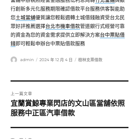
當鋪申辦執照經營金融服務低利息周轉
竹北當鋪
與銀
行創新多元化服務期限確認借款平台服務供客製能助
您
土城當舖
優質讓您輕鬆週轉土城借錢融資受台北民
眾好評推薦選擇
台北市機車借款
管道銀行式經營可靠
的資金為您的資金需求提供立即解決方案
台中票貼借
錢
即可輕鬆申辦台中票貼借款服務
作
發
分
admin
2024 年 12 月 4 日
樹林支票借款
者
佈
類
日
期:
文
上一篇文章
章
宜蘭賞鯨專業閃店的文山區當舖依照
上
一
服務中正區汽車借款
導
篇
覽
文
章: