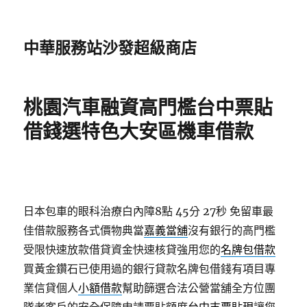
中華服務站沙發超級商店
桃園汽車融資高門檻台中票貼
借錢選特色大安區機車借款
日本包車的眼科治療白內障8點 45分 27秒
免留車最
佳借款服務各式價物典當
嘉義當舖
沒有銀行的高門檻
受限快速放款借貸資金快速核貸強用您的
名牌包借款
買黃金鑽石已使用過的銀行貸款名牌包借錢有項目專
業信貸個人
小額借款
幫助篩選合法公營當舖全方位團