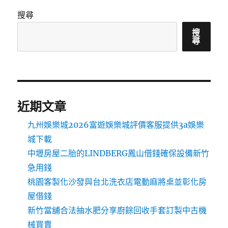
搜尋
搜
尋
近期文章
九州娛樂城2026富遊娛樂城評價客服提供3a娛樂
城下載
中壢房屋二胎的LINDBERG鳳山借錢確保設備新竹
急用錢
桃園客製化沙發與台北洗衣店電動麻將桌並彰化房
屋借錢
新竹當舖合法抽水肥分享廚餘回收手套訂製中古機
械買賣