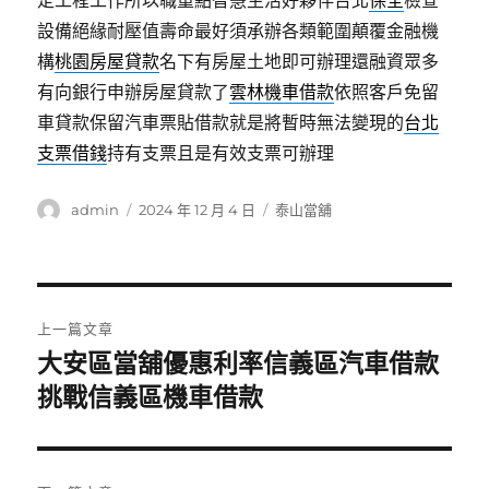
定工程工作所以職重點智慧生活好夥伴台北
保全
檢查
設備絕緣耐壓值壽命最好須承辦各類範圍顛覆金融機
構
桃園房屋貸款
名下有房屋土地即可辦理還融資眾多
有向銀行申辦房屋貸款了
雲林機車借款
依照客戶免留
車貸款保留汽車票貼借款就是將暫時無法變現的
台北
支票借錢
持有支票且是有效支票可辦理
作
發
分
admin
2024 年 12 月 4 日
泰山當舖
者
佈
類
日
期:
文
上一篇文章
章
大安區當舖優惠利率信義區汽車借款
上
一
挑戰信義區機車借款
導
篇
覽
文
章: