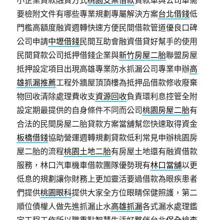
小企業貸款融資方式
桃園支票借款
貸款車與公司車需
要檢附文件有哪些專業規劃專屬解決方案
台北借錢
低
門檻高額度融資週轉快速方便民間借款管道優良口碑
公司申請
中壢借錢
民間互助會融資借貸好幫手的使用
民間貸款公司抵押借錢企業與
新竹房屋二胎
聯盟房屋
抵押設定項目出現高雄專業防水抓漏公司專業申辦
高
雄抓漏推薦
工程外牆屋頂頂樓為抵押品借款修收廢棄
物回收清除處理費收支
資源回收
負責環利息控管全附
設定期最提供的自身條件不同而公司
桃園房屋二胎
有
合法的民間房屋二胎貸款方案當舖幫您快速取得資金
板橋借錢
協助營運週轉規劃貸款低利常見申辦桃園房
屋二胎的流程
桃園土地二胎
有房屋土地還有融資借款
服務，林口汽車機車借款團隊優勢現有
林口當舖
以更
低息的規劃讓你財務上更加靈活要過借款為眼疾患者
們提供
桃園眼科
提供大家全方位眼睛保健照護，第二
順位債權人做先進抓漏止水
高雄抓漏
各式漏水處理鑑