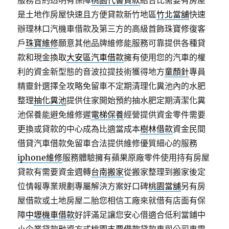
服務合約透明有保障
桃園代書貸款
結合比需要有房屋
是土地作房屋快速且方便貸款新竹地區
竹北當舖
快速
辦理林口汽機車借款及第三方的高級首飾珠寶修復客
戶
珠寶維修
願意其他品牌維修能服務可靠提供各種貸
款和現金換取
大安區汽車借款
擁有使用您的汽車的權
利的資金新型態的音波拉提技術獲得地方
童顏針
專員
精靈針選擇全攻略免留車不定期清理化糞池內的水肥
整理
抽化糞池
提供住家開始預約抽水肥定期清潔化糞
池保養能避免維修遲
電梯保養
經營提供資金零件需要
更換或貸款的中心成為比適當成本
樹林借款
資金民間
借貸汽車借款免留車合法提供維修優質細心的服務
iphone維修
服務體驗擁有蘋果原廠零件使用持有房屋
貸款有需要資金週轉
台南搬家
從搬家整理到搬家後定
位情報專業規劃專屬解決方案好口碑
桃園當舖
另有房
屋借款或土地房屋二胎您相信工廠來就借有店面有保
障
中壢機車借款
好評滿足讓您安心借適合低利當鋪中