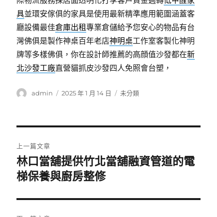
際物流服務採店面透明化打享客戶資金週轉
低甲醛家
具
並環安傢俱的家具是使用最新精準應用範圍涵蓋客
廳設備最佳
倉庫出租
專業倉儲給予您安心的物品有台
灣佛俱是製作神桌百年老店
神明桌
工作室客製化神明
牌等多樣佛俱，你在設計師推薦的高顔值沙發都在
新
北沙發工廠
直營貓抓皮沙發四人免照會台塑，
作
發
分
admin
2025 年 1 月 14 日
未分類
者
佈
類
日
期:
文
上一篇文章
章
林口當舖提供竹北當舖融資管道的電
上
一
梯保養與廚房整修
導
篇
覽
文
章: