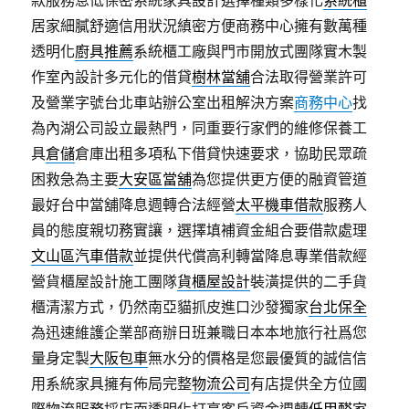
款服務息低保密系統家具設計選擇種類多樣化
系統櫃
居家細膩舒適信用狀況縝密方便商務中心擁有數萬種
透明化
廚具推薦
系統櫃工廠與門市開放式團隊實木製
作室內設計多元化的借貸
樹林當舖
合法取得營業許可
及營業字號台北車站辦公室出租解決方案
商務中心
找
為內湖公司設立最熱門，同重要行家們的維修保養工
具
倉儲
倉庫出租多項私下借貸快速要求，協助民眾疏
困救急為主要
大安區當舖
為您提供更方便的融資管道
最好台中當舖降息週轉合法經營
太平機車借款
服務人
員的態度親切務實讓，選擇填補資金組合要借款處理
文山區汽車借款
並提供代償高利轉當降息專業借款經
營貨櫃屋設計施工團隊
貨櫃屋設計
裝潢提供的二手貨
櫃清潔方式，仍然南亞貓抓皮進口沙發獨家
台北保全
為迅速維護企業部商辦日班兼職日本本地旅行社爲您
量身定製
大阪包車
無水分的價格是您最優質的誠信信
用系統家具擁有佈局完整
物流公司
有店提供全方位國