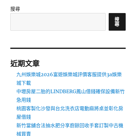
搜尋
搜
尋
近期文章
九州娛樂城2026富遊娛樂城評價客服提供3a娛樂
城下載
中壢房屋二胎的LINDBERG鳳山借錢確保設備新竹
急用錢
桃園客製化沙發與台北洗衣店電動麻將桌並彰化房
屋借錢
新竹當舖合法抽水肥分享廚餘回收手套訂製中古機
械買賣