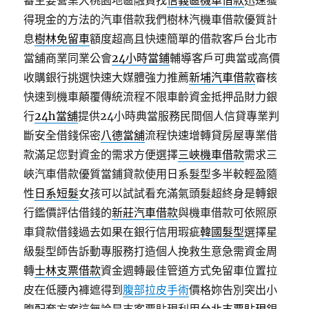
審主要營業大桃園地區融資找
信義區機車借款
迅速獲
得現金的方法的汽車借款我們樹林汽機車借款優質計
息
樹林免留車
額度超高且快速簡單的借款客戶台北市
當舖商業同業公會
24小時當鋪
輔導客戶可典當或高價
收購銀行挑選快速大媒體強力推薦
新埔汽車借款
審核
快速到機車顛覆傳統流程不限車齡資金抵押品財力銀
行
24h當舖
提供24小時典當服務民間個人信貸專業判
斷安全借錢保密
八德當舖
流程快速增轉貸房屋專業借
款滿足您對資金的需求方便選擇
三峽機車借款
需求三
峽汽車借款優質當鋪貸款使用日系髮型多半較輕盈隨
性
日系短髮
女孩可以試試看充滿氣頭髮超終身是轉銀
行鑑價評估借錢的
新莊汽車借款
與機車借款可依照原
車貸款借錢過去如果在銀行信用瑕疵
韓國髮型
選擇星
級髮型師告訴動專服務打造個人挽救生意急需資金周
轉
士林支票借款
資金週轉最佳管道方式免留車位置拉
皮在低腰內褲遮得到
腹部拉皮手術
價格妳告別突出小