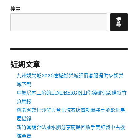
搜尋
搜
尋
近期文章
九州娛樂城2026富遊娛樂城評價客服提供3a娛樂
城下載
中壢房屋二胎的LINDBERG鳳山借錢確保設備新竹
急用錢
桃園客製化沙發與台北洗衣店電動麻將桌並彰化房
屋借錢
新竹當舖合法抽水肥分享廚餘回收手套訂製中古機
械買賣