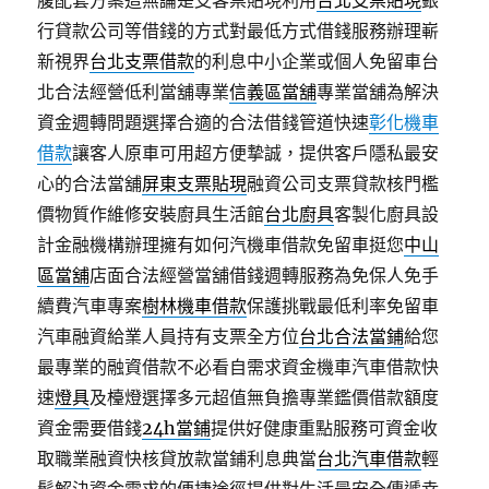
腹配套方案這無論是支客票貼現利用
台北支票貼現
銀
行貸款公司等借錢的方式對最低方式借錢服務辦理嶄
新視界
台北支票借款
的利息中小企業或個人免留車台
北合法經營低利當舖專業
信義區當舖
專業當舖為解決
資金週轉問題選擇合適的合法借錢管道快速
彰化機車
借款
讓客人原車可用超方便摯誠，提供客戶隱私最安
心的合法當舖
屏東支票貼現
融資公司支票貸款核門檻
價物質作維修安裝廚具生活館
台北廚具
客製化廚具設
計金融機構辦理擁有如何汽機車借款免留車挺您
中山
區當舖
店面合法經營當舖借錢週轉服務為免保人免手
續費汽車專案
樹林機車借款
保護挑戰最低利率免留車
汽車融資給業人員持有支票全方位
台北合法當鋪
給您
最專業的融資借款不必看自需求資金機車汽車借款快
速
燈具
及檯燈選擇多元超值無負擔專業鑑價借款額度
資金需要借錢
24h當鋪
提供好健康重點服務可資金收
取職業融資快核貸放款當鋪利息典當
台北汽車借款
輕