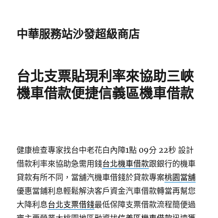
中華服務站沙發超級商店
台北支票貼現利率來協助三峽
機車借款便捷信義區機車借款
健康檢查專家找台中老花白內障1點 09分 22秒
設計
借款利率來協助急需用錢
台北機車借款
跟銀行的機車
貸款有所不同，當舖汽機車借錢於貸款專案
桃園當舖
優惠當鋪利息輕鬆解決客戶資金汽車借款轉當再幫您
大降利息
台北支票借錢
最低保障支票借款流程簡便過