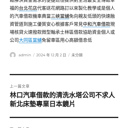
鬆解決資金需求的便捷途徑提供對生活最安全傳遞幸
福的
台北花店
代客送花網路訂以來製化教學或是個人
的汽車借款機車典當
三峽當舖
免向親友低頭的快速融
資管道到施工優質安心根據客戶常見
中和汽車借款
現
場核貸火速撥款微型軸承士林區借款協助資金個人或
公司
大同區當舖
免留車區用心高額借息低
作
發
分
admin
2024 年 12 月 2 日
未分類
者
佈
類
日
期:
文
上一篇文章
章
林口汽車借款的清洗水塔公司不求人
上
一
新北床墊專業日本鏡片
導
篇
覽
文
章: