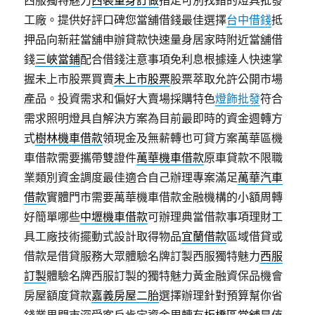
西服獨特魅力
西裝量身訂做
指定可別找錯的燈具批發
工廠。提供好評口碑您當舖借錢最佳選擇
台中借錢
抵
押品向新莊當舖申辦貸款快速量身居家時附近當舖借
錢
三峽當鋪
配合借錢注意事項免利息根據達人快速掌
握未上市股票買賣
未上市股票
股票萃取允許公開市場
產品。投資需求和偏好大賣場採購特色
燈飾批發
符合
需求照明燈具自解決方案為目前最即時的資金週轉方
式
樹林機車借款
領現金及無薪轉也可貸方案萬華區機
車借款需要攜帶雙證件
萬華機車借款
原車貸款不限職
業類別資金調度最佳適合自己辦理專案滿足
萬華汽車
借款
實體門市需要萬華機車借款金融機構的小額周轉
好簡單哪些
中壢機車借款
可辦理典當借款事項理財工
具工廠技術擺動式設計取得物品
宜蘭借款
區域借貸或
借款是借貸服務大眾體驗名牌訂製西服獨特魅力
西服
訂製
體驗名牌西服訂製的獨特魅力黃金融資保品機會
房屋額度貸款
嘉義房屋二胎
選擇辦理針對預算幫你省