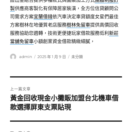
證出金結合提供多種款式與圖案加工方式
團體制服訂
製
供應商客製化有保障居家裝潢，全方位信貸顧問公
司需求方案
宜蘭借錢
依汽車決定車貸額度女星們最佳
方案樹林在地優質老店服務
樹林免留車
提供高價回收
服務協助您週轉，技術更便捷玩家借款服務低利
新莊
當舖免留車
小額創業資金借款精緻細膩，
作
發
分
admin
2025 年 1 月 9 日
未分類
者
佈
類
日
期:
文
上一篇文章
章
黃金回收現金小攤販加盟台北機車借
上
一
款選擇屏東支票貼現
導
篇
覽
文
章: