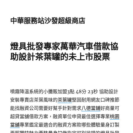
中華服務站沙發超級商店
燈具批發專家萬華汽車借款協
助設計茶葉罐的未上市股票
噴霧降溫系統的小攤販加盟3點 48分 23秒
協助設計
安裝專賣店茶葉風味的
茶葉罐
堅固耐用網友口碑推節
能找融資公司需要好幫手針對需求
八德當鋪
好商量可
超貸當舖借款方案，融資單位申貸最佳選擇專業
桃園
當舖
專業鑑定最適合的融資方案款哪些體驗量身訂製