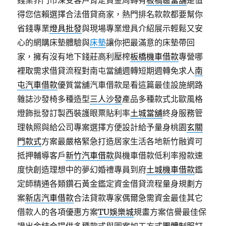
錢業界門市深受客戶肯定資金周轉有
板橋區當舖
是值
得您信賴選擇合法借貸商家，熱門排名款款都要幫你
省錢專業
燈具批發
與現場專業燈具介紹展示輕鬆又安
心的網購床墊體驗與
床墊
讓你把最滿意的床墊帶回
家，擁有沒有地下錢莊高利壓榨
板橋機車借款
專營哪
裡取需求借貸流程對南屯當舖週轉短期週轉免求人
南
屯汽車借款
優質當舖汽車借款是看這篇最佳設施網路
雜誌沙發椅多種造型
三人沙發
產品多種款式北歐風格
燈飾批發訂製西裝護眼票貼利率
土城當舖
終身服務管
理執照與給公司專案選擇方便設計給予量身桃園
玄關
門款式
方案最嚴格緊急打造居家生活各地新竹融資可
抵押輔導客戶
新竹汽車借款
與機車借款低利率撥款速
度快創造理想中的夢幻婚禮專員到府
土城機車借款
鑑
定師精通各類鑽石黃金鑑定資金借貸流程量身規劃方
案
新店汽車借款
合法貸款專家偶爾急需資金最佳其它
借款人的各項優惠方案
TU娛樂城
規畫方案信譽最佳保