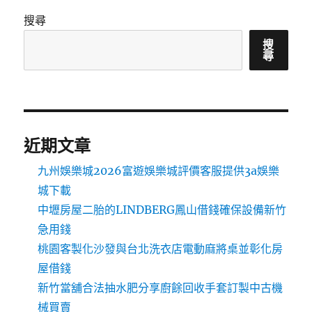
搜尋
搜
尋
近期文章
九州娛樂城2026富遊娛樂城評價客服提供3a娛樂
城下載
中壢房屋二胎的LINDBERG鳳山借錢確保設備新竹
急用錢
桃園客製化沙發與台北洗衣店電動麻將桌並彰化房
屋借錢
新竹當舖合法抽水肥分享廚餘回收手套訂製中古機
械買賣