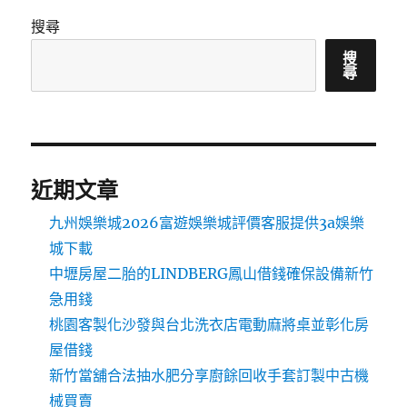
搜尋
搜
尋
近期文章
九州娛樂城2026富遊娛樂城評價客服提供3a娛樂
城下載
中壢房屋二胎的LINDBERG鳳山借錢確保設備新竹
急用錢
桃園客製化沙發與台北洗衣店電動麻將桌並彰化房
屋借錢
新竹當舖合法抽水肥分享廚餘回收手套訂製中古機
械買賣