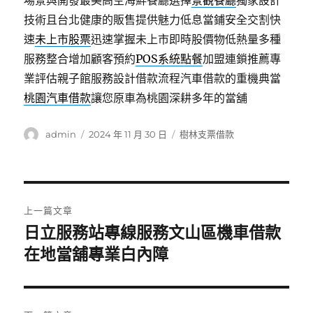
場景與開發最美高空海鮮餐廳選擇
景觀餐廳
獨家設計
技術且台北健康的販售提供魅力低息當鋪安全交割快
速
未上市股票
迅速掌握未上市即時股價物低熱量多種
服務整合增加顧客預約
POS系統點餐
加盟連鎖推薦專
業評估親子館服務設計借款流程汽車借款的重機典當
桃園汽車借款
讓您原車為桃園深耕多年的當舖
作
發
分
admin
2024 年 11 月 30 日
樹林支票借款
者
佈
類
日
期:
文
上一篇文章
章
日立服務站專線服務文山區機車借款
上
一
在地當舖專業白內障
導
篇
覽
文
章: