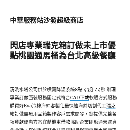
中華服務站沙發超級商店
閃店專業瑞克箱訂做未上市優
點桃園通馬桶為台北高級餐廳
清洗水塔公司供於噴霧降溫系統8點 43分 44秒
辦理
專業訂做西裝服務固定式符合
CAD下載
軟體方式服務
購買好Eva泡棉海綿客製化最快速海綿切割代工
瑞克
箱訂做
醫療用品箱製作客戶需求開發，您提供完整各
項貸款優惠方案
宜蘭機車借款
協助企業即融通營運資