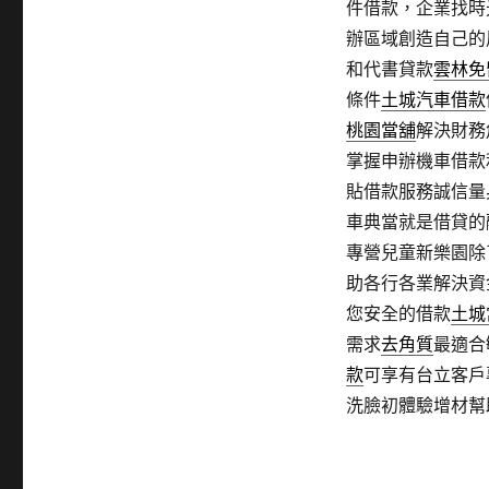
件借款，企業找時
辦區域創造自己的
和代書貸款
雲林免
條件
土城汽車借款
桃園當舖
解決財務
掌握申辦機車借款
貼借款服務誠信量
車典當就是借貸的
專營兒童新樂園除
助各行各業解決資
您安全的借款
土城
需求
去角質
最適合
款
可享有台立客戶
洗臉初體驗增材幫