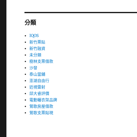
分類
IQOS
新竹票貼
新竹融資
未分類
樹林支票借款
沙發
泰山當舖
澎湖自由行
近視雷射
邱大睿評價
電動曬衣架品牌
鶯歌房屋借款
鶯歌支票貼現