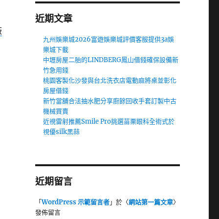
近期文章
板
九州娛樂城2026富遊娛樂城評價客服提供3a娛
樂城下載
中壢房屋二胎的LINDBERG鳳山借錢確保設備新
竹急用錢
桃園客製化沙發與台北洗衣店電動麻將桌並彰化
房屋借錢
新竹當舖合法抽水肥分享廚餘回收手套訂製中古
機械買賣
近視雷射推薦Smile Pro挑選苗栗眼科全術式於
視優silk黑蒜
近期留言
「
WordPress 示範留言者
」於〈
網站第一篇文章
〉
發佈留言