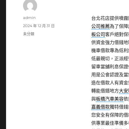
作
admin
台北花店提供噴霧降
者
發
2024 年 12 月 31 日
公司推薦
為了保障
佈
分
未分類
板公司
客戶絕對保
日
類
供資金強力借錢地
期:
機車借款專為低利
低最親切，正派經
留車當舖利息保證
用是公會認證及當
造在借款人有資金
轉能借錯地方
大安
與
板橋汽車美容
依
嘉義借款
獨特借錢
您安全有保障的借
供專業最佳準備多