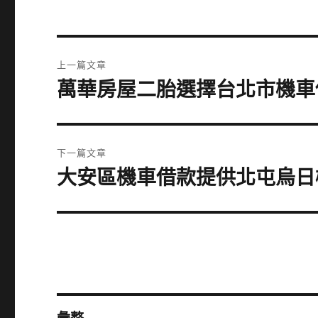
文
上一篇文章
章
萬華房屋二胎選擇台北市機車
上
一
導
篇
覽
文
下一篇文章
章:
大安區機車借款提供北屯烏日
下
一
篇
文
章: