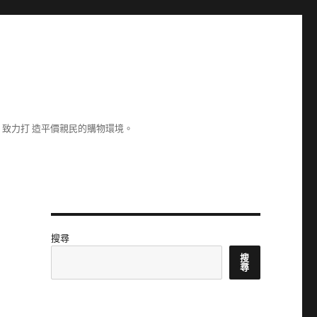
致力打 造平價親民的購物環境。
搜尋
搜
尋