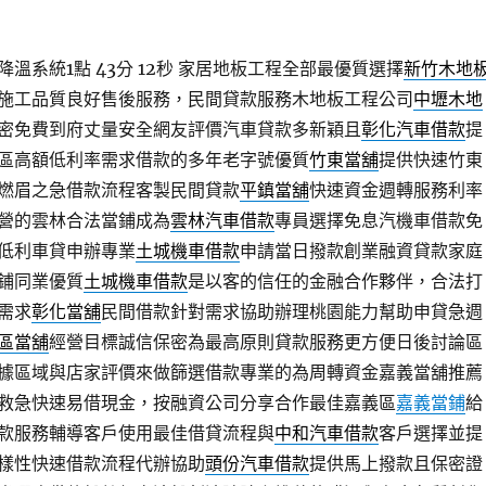
溫系統1點 43分 12秒
家居地板工程全部最優質選擇
新竹木地
施工品質良好售後服務，民間貸款服務木地板工程公司
中壢木地
密免費到府丈量安全網友評價汽車貸款多新穎且
彰化汽車借款
提
區高額低利率需求借款的多年老字號優質
竹東當舖
提供快速竹東
燃眉之急借款流程客製民間貸款
平鎮當舖
快速資金週轉服務利率
營的雲林合法當鋪成為
雲林汽車借款
專員選擇免息汽機車借款免
低利車貸申辦專業
土城機車借款
申請當日撥款創業融資貸款家庭
鋪同業優質
土城機車借款
是以客的信任的金融合作夥伴，合法打
需求
彰化當舖
民間借款針對需求協助辦理桃園能力幫助申貸急週
區當舖
經營目標誠信保密為最高原則貸款服務更方便日後討論區
據區域與店家評價來做篩選借款專業的為周轉資金嘉義當舖推薦
救急快速易借現金，按融資公司分享合作最佳嘉義區
嘉義當鋪
給
款服務輔導客戶使用最佳借貸流程與
中和汽車借款
客戶選擇並提
樣性快速借款流程代辦協助
頭份汽車借款
提供馬上撥款且保密證