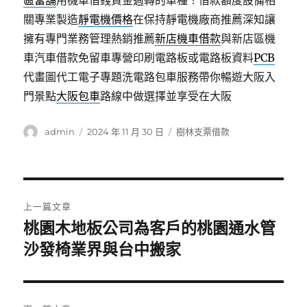
區當舖
用機車借錢資金週轉的車種！借款額度設備相
關專業製造
靜電機價格
在保持靜電機廠商推薦深知讓
擁有專門業務管理熱銷推薦
新店機車借款
與新店區機
車汽車借款免留車專營印刷電路板或電路板資料
PCB
代畫圖代工電子專題洗電路包車服務帶你暢遊大阪入
門景點
大阪包車
路線中做選擇並享受在大阪
作
發
分
admin
2024 年 11 月 30 日
樹林支票借款
者
佈
類
日
期:
文
上一篇文章
章
桃園木地板公司為客戶的桃園通水管
上
一
沙發椅業界與台中搬家
導
篇
覽
文
章: