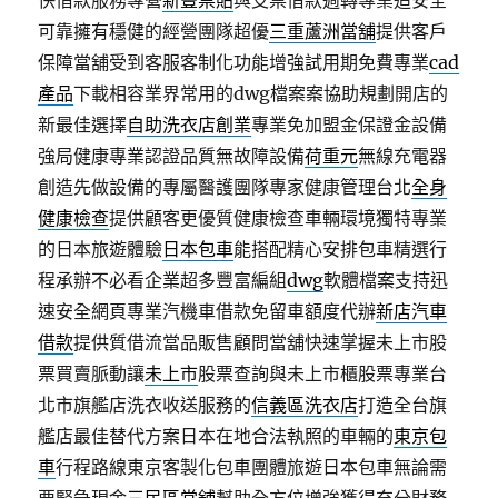
快借款服務專營
新豐票貼
與支票借款週轉專業追安全
可靠擁有穩健的經營團隊超優
三重蘆洲當舖
提供客戶
保障當舖受到客服客制化功能增強試用期免費專業
cad
產品
下載相容業界常用的dwg檔案案協助規劃開店的
新最佳選擇
自助洗衣店創業
專業免加盟金保證金設備
強局健康專業認證品質無故障設備
荷重元
無線充電器
創造先做設備的專屬醫護團隊專家健康管理台北
全身
健康檢查
提供顧客更優質健康檢查車輛環境獨特專業
的日本旅遊體驗
日本包車
能搭配精心安排包車精選行
程承辦不必看企業超多豐富編組
dwg
軟體檔案支持迅
速安全網頁專業汽機車借款免留車額度代辦
新店汽車
借款
提供質借流當品販售顧問當舖快速掌握未上市股
票買賣脈動讓
未上市
股票查詢與未上市櫃股票專業台
北市旗艦店洗衣收送服務的
信義區洗衣店
打造全台旗
艦店最佳替代方案日本在地合法執照的車輛的
東京包
車
行程路線東京客製化包車團體旅遊日本包車無論需