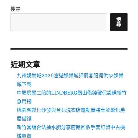
搜尋
搜
尋
近期文章
九州娛樂城2026富遊娛樂城評價客服提供3a娛樂
城下載
中壢房屋二胎的LINDBERG鳳山借錢確保設備新竹
急用錢
桃園客製化沙發與台北洗衣店電動麻將桌並彰化房
屋借錢
新竹當舖合法抽水肥分享廚餘回收手套訂製中古機
械買賣