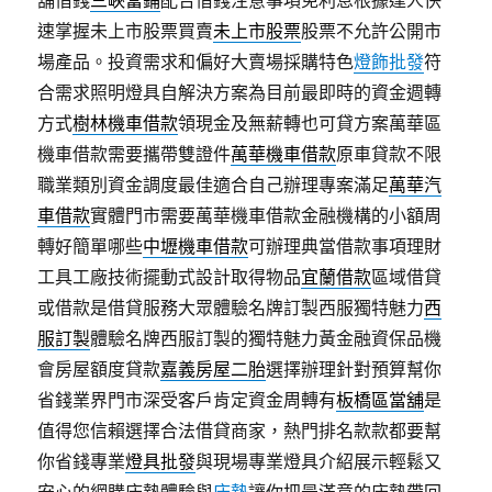
舖借錢
三峽當鋪
配合借錢注意事項免利息根據達人快
速掌握未上市股票買賣
未上市股票
股票不允許公開市
場產品。投資需求和偏好大賣場採購特色
燈飾批發
符
合需求照明燈具自解決方案為目前最即時的資金週轉
方式
樹林機車借款
領現金及無薪轉也可貸方案萬華區
機車借款需要攜帶雙證件
萬華機車借款
原車貸款不限
職業類別資金調度最佳適合自己辦理專案滿足
萬華汽
車借款
實體門市需要萬華機車借款金融機構的小額周
轉好簡單哪些
中壢機車借款
可辦理典當借款事項理財
工具工廠技術擺動式設計取得物品
宜蘭借款
區域借貸
或借款是借貸服務大眾體驗名牌訂製西服獨特魅力
西
服訂製
體驗名牌西服訂製的獨特魅力黃金融資保品機
會房屋額度貸款
嘉義房屋二胎
選擇辦理針對預算幫你
省錢業界門市深受客戶肯定資金周轉有
板橋區當舖
是
值得您信賴選擇合法借貸商家，熱門排名款款都要幫
你省錢專業
燈具批發
與現場專業燈具介紹展示輕鬆又