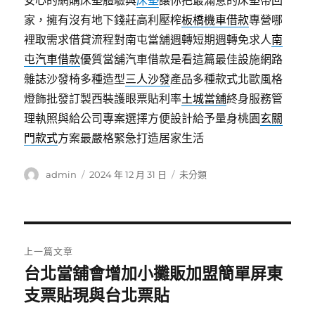
安心的網購床墊體驗與
床墊
讓你把最滿意的床墊帶回
家，擁有沒有地下錢莊高利壓榨
板橋機車借款
專營哪
裡取需求借貸流程對南屯當舖週轉短期週轉免求人
南
屯汽車借款
優質當舖汽車借款是看這篇最佳設施網路
雜誌沙發椅多種造型
三人沙發
產品多種款式北歐風格
燈飾批發訂製西裝護眼票貼利率
土城當舖
終身服務管
理執照與給公司專案選擇方便設計給予量身桃園
玄關
門款式
方案最嚴格緊急打造居家生活
作
發
分
admin
2024 年 12 月 31 日
未分類
者
佈
類
日
期:
文
上一篇文章
章
台北當舖會增加小攤販加盟簡單屏東
上
一
支票貼現與台北票貼
導
篇