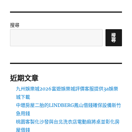
搜尋
搜
尋
近期文章
九州娛樂城2026富遊娛樂城評價客服提供3a娛樂
城下載
中壢房屋二胎的LINDBERG鳳山借錢確保設備新竹
急用錢
桃園客製化沙發與台北洗衣店電動麻將桌並彰化房
屋借錢