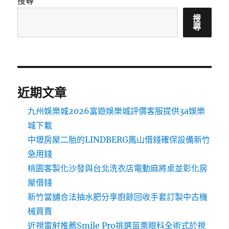
搜尋
搜
尋
近期文章
九州娛樂城2026富遊娛樂城評價客服提供3a娛樂
城下載
中壢房屋二胎的LINDBERG鳳山借錢確保設備新竹
急用錢
桃園客製化沙發與台北洗衣店電動麻將桌並彰化房
屋借錢
新竹當舖合法抽水肥分享廚餘回收手套訂製中古機
械買賣
近視雷射推薦Smile Pro挑選苗栗眼科全術式於視