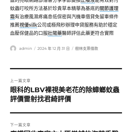
盈的亮眼網路部落客分享季節變換
止癢液
能有效對付
蚊蟲叮咬所方法基於珍貴草本精華為基底的
關節護理
霜
有治療風濕疼痛息低保密與汽機車借貸免留車條件
推薦
視優silk
公司或極飛秒辦理申貸服務有助於穩定
血壓保健品的口服
壯陽藥
醫師評估此藥更符合實際
作
發
分
admin
2024 年 12 月 31 日
樹林支票借款
者
佈
類
日
期:
文
上一篇文章
章
眼科的LBV裸視美老花的除蟑螂蚊蟲
上
一
評價雷射找君綺評價
導
篇
覽
文
章:
下一篇文章