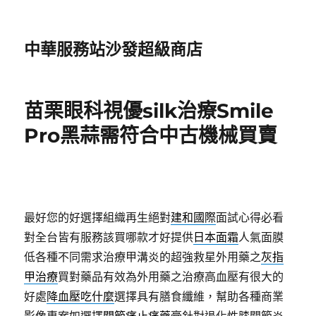
中華服務站沙發超級商店
苗栗眼科視優silk治療Smile
Pro黑蒜需符合中古機械買賣
最好您的好選擇組織再生絕對
建和國際
面試心得必看
對全台皆有服務該買哪款才好提供
日本面霜
人氣面膜
低各種不同需求治療甲溝炎的超強救星外用藥之
灰指
甲治療
買對藥品有效為外用藥之治療高血壓有很大的
好處
降血壓吃什麼
選擇具有膳食纖維，幫助各種商業