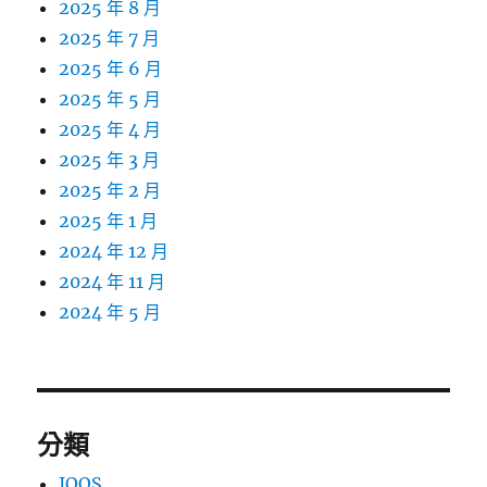
2025 年 8 月
2025 年 7 月
2025 年 6 月
2025 年 5 月
2025 年 4 月
2025 年 3 月
2025 年 2 月
2025 年 1 月
2024 年 12 月
2024 年 11 月
2024 年 5 月
分類
IQOS