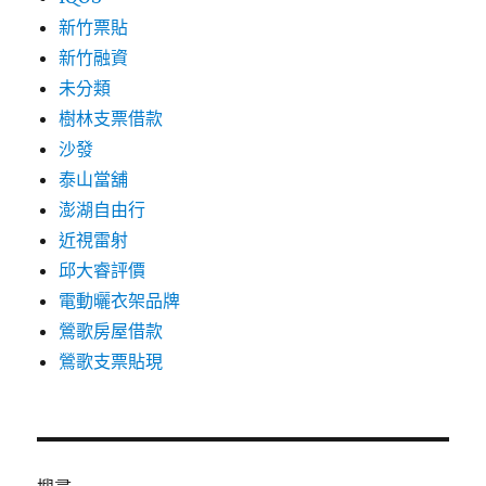
新竹票貼
新竹融資
未分類
樹林支票借款
沙發
泰山當舖
澎湖自由行
近視雷射
邱大睿評價
電動曬衣架品牌
鶯歌房屋借款
鶯歌支票貼現