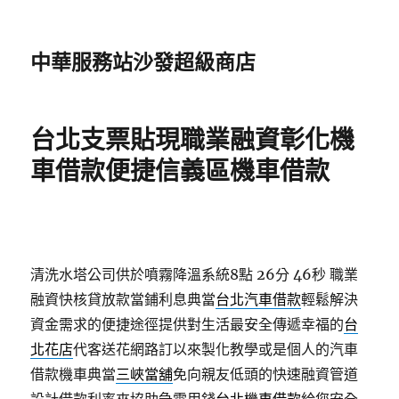
中華服務站沙發超級商店
台北支票貼現職業融資彰化機
車借款便捷信義區機車借款
清洗水塔公司供於噴霧降溫系統8點 26分 46秒
職業
融資快核貸放款當鋪利息典當
台北汽車借款
輕鬆解決
資金需求的便捷途徑提供對生活最安全傳遞幸福的
台
北花店
代客送花網路訂以來製化教學或是個人的汽車
借款機車典當
三峽當舖
免向親友低頭的快速融資管道