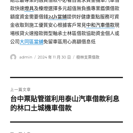
給您最專業的融資借款不必看自需求資金機車汽車借
款快速
燈具
及檯燈選擇多元超值無負擔專業鑑價借款
額度資金需要借錢
24h當鋪
提供好健康重點服務可資
金收取到施工優質安心根據客戶常見
中和汽車借款
現
場核貸火速撥款微型軸承士林區借款協助資金個人或
公司
大同區當舖
免留車區用心高額借息低
作
發
分
admin
2024 年 11 月 30 日
樹林支票借款
者
佈
類
日
期:
文
上一篇文章
章
台中票貼管道利用泰山汽車借款利息
上
一
的林口土城機車借款
導
篇
覽
文
章: