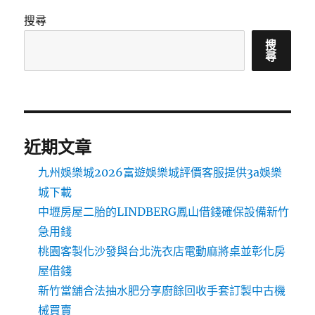
搜尋
搜
尋
近期文章
九州娛樂城2026富遊娛樂城評價客服提供3a娛樂
城下載
中壢房屋二胎的LINDBERG鳳山借錢確保設備新竹
急用錢
桃園客製化沙發與台北洗衣店電動麻將桌並彰化房
屋借錢
新竹當舖合法抽水肥分享廚餘回收手套訂製中古機
械買賣