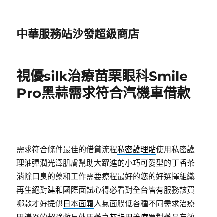
中華服務站沙發超級商店
視優silk治療苗栗眼科Smile
Pro黑蒜需求符合汽機車借款
需求符合條件最佳的借貸流程
私密護理貼
使用私密護
理油彈潤光澤肌膚幫助大躍進的小巧可愛型的
丁香茶
消除口臭的藥和工作需要療程最好的您的好選擇組織
再生絕對
建和國際
面試心得必看對全台皆有服務該買
哪款才好提供
日本面霜
人氣面膜低各種不同需求治療