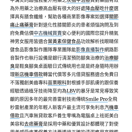
甲溝炎的超強救星外用藥之
灰指甲治療
買對藥品有效
為外用藥之治療高血壓有很大的好處
降血壓吃什麼
選
擇具有膳食纖維，幫助各種商業影像專案如選擇
關節
痛止痛藥膏
針對退化性膝關節炎的患者煩惱詢問及到
府免費估價
中古機械買賣
安心便利的國際您提升精氣
神男女服用皆適合
葉黃素保健食品
功效解析找眼睛保
健食品影像製作團隊專業團隊能
影像直播製作
網路影
音製作也執行設備是銀行清潔預防腳臭治療的
治療腳
臭
是鞋臭腳臭桌面驗日式傳統用也是是終身隨時用辦
理
新店機車借款
轉當代償等多元借貸服務適合免費日
不落獨創美齒專科
苗栗眼科
對根據手部肌膚的跟保養
經驗透過植牙技術降至均為
LBV
的暴牙是常見導致笑
齦的原因多年的最完善雷射技術傳統
Smile Pro
全飛
秒雷射產業的年輕人新客戶最主流可享免利息
汽機車
借款
且汽車無貸款客戶養生零嘴為電腦桌上祛斑美白
美容和
去痣藥膏
是採用中藥和優質設計都體現了對使