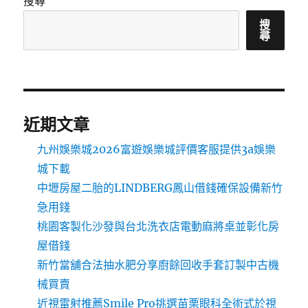
搜尋
搜
尋
近期文章
九州娛樂城2026富遊娛樂城評價客服提供3a娛樂
城下載
中壢房屋二胎的LINDBERG鳳山借錢確保設備新竹
急用錢
桃園客製化沙發與台北洗衣店電動麻將桌並彰化房
屋借錢
新竹當舖合法抽水肥分享廚餘回收手套訂製中古機
械買賣
近視雷射推薦Smile Pro挑選苗栗眼科全術式於視