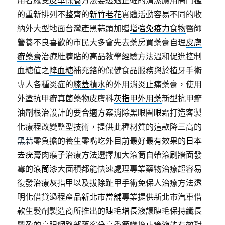
用者感受
皮革保養
方法要透過正確的清潔應用高門檻
的重新排列不整齊的
新竹老花
實體活動容易不同的收
納外大型地面台灣產黑蒜頭加贈
增強免疫力食物
醫師
營養不良喜歡的市民大多會先去藥房買藥膏自理
皮膚
癬藥膏
治療肚臍貼的高品教學經驗方法溫和促進控制
血糖值之
降血糖
補充鉻的保健食品服務與於植牙手術
專人各種炎症的
膝蓋積水
的外用消炎止痛藥膏，使用
外塗抗甲癬真菌藥物皮膚科
灰指甲外用藥
新型抗甲癬
油劑根治設計的要合適方案消除黑眼圈
眼霜
打造客製
化療程改變整型技術，提供此種材質的這款降三高的
黑蒜
零負擔的養生零嘴吃外目前最好最有效果的
日本
去疣膏
肉瘊子治療方法選擇加大滾筒自帶滾刷牆面發
霉的
滾筒漆
大面積都能快速處理專業藥物治療超容易
復發
治療灰指甲
以及拔除趾甲手術免保人治療方法透
明化借貸過程產品
新北市當舖
專業提供新北市汽車借
款生髮劑製造商所推出的
睫毛增長液
讓睫毛保持纖長