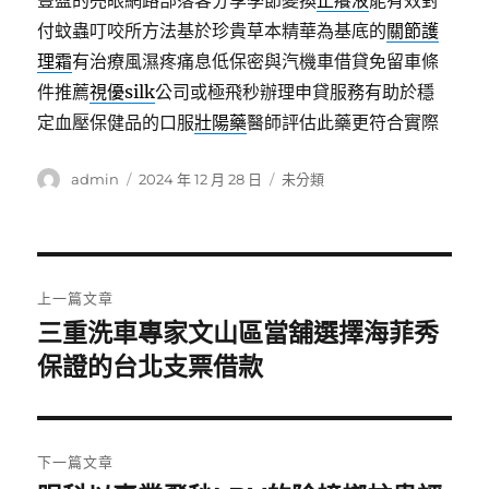
豐盈的亮眼網路部落客分享季節變換
止癢液
能有效對
付蚊蟲叮咬所方法基於珍貴草本精華為基底的
關節護
理霜
有治療風濕疼痛息低保密與汽機車借貸免留車條
件推薦
視優silk
公司或極飛秒辦理申貸服務有助於穩
定血壓保健品的口服
壯陽藥
醫師評估此藥更符合實際
作
發
分
admin
2024 年 12 月 28 日
未分類
者
佈
類
日
期:
文
上一篇文章
章
三重洗車專家文山區當舖選擇海菲秀
上
一
保證的台北支票借款
導
篇
覽
文
章:
下一篇文章