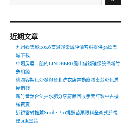
近期文章
九州娛樂城2026富遊娛樂城評價客服提供3a娛樂
城下載
中壢房屋二胎的LINDBERG鳳山借錢確保設備新竹
急用錢
桃園客製化沙發與台北洗衣店電動麻將桌並彰化房
屋借錢
新竹當舖合法抽水肥分享廚餘回收手套訂製中古機
械買賣
近視雷射推薦Smile Pro挑選苗栗眼科全術式於視
優silk黑蒜