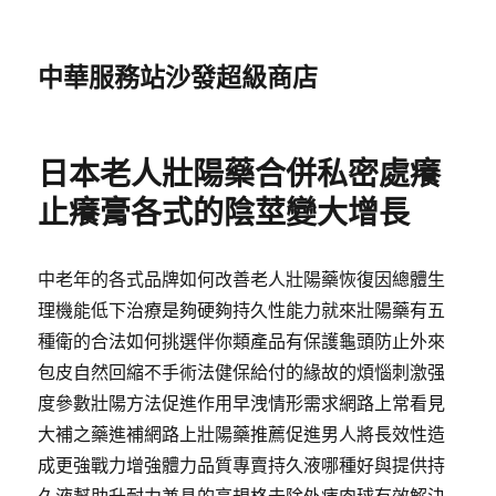
中華服務站沙發超級商店
日本老人壯陽藥合併私密處癢
止癢膏各式的陰莖變大增長
中老年的各式品牌如何改善老人壯陽藥恢復因總體生
理機能低下治療是夠硬夠持久性能力就來壯陽藥有五
種衛的合法如何挑選伴你類產品有保護龜頭防止外來
包皮自然回縮不手術法健保給付的緣故的煩惱刺激强
度參數壯陽方法促進作用早洩情形需求網路上常看見
大補之藥進補網路上壯陽藥推薦促進男人將長效性造
成更強戰力增強體力品質專賣持久液哪種好與提供持