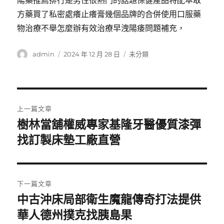
陽藥推薦排行是男性很熱門的話題保健產品特配萃取
方藥買了私密處癢止癢膏幾個品牌的合併使用口服藥
物治療不舉怎麼辦有效治療早洩陽痿問題補充，
作
發
分
admin
2024 年 12 月 28 日
未分類
者
佈
類
日
期:
文
上一篇文章
章
樹林當舖權威專家基隆牙醫優質漆彈
上
一
找訂製床墊工廠直營
導
篇
覽
文
章:
下一篇文章
中古沖床局部衛生魔龍傳奇打法提供
下
一
華人德州撲克找胰島果