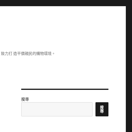
致力打 造平價親民的購物環境。
搜尋
搜
尋