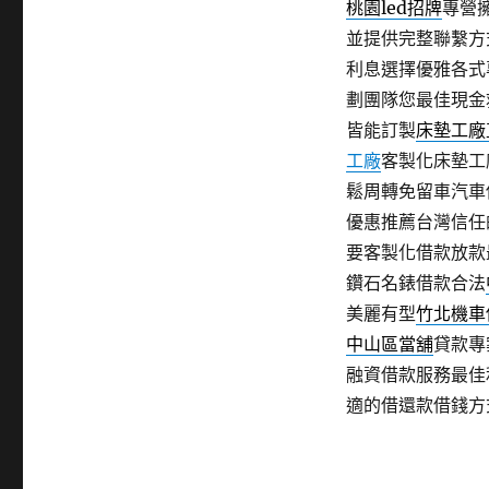
桃園led招牌
專營
並提供完整聯繫方
利息選擇優雅各式
劃團隊您最佳現金
皆能訂製
床墊工廠
工廠
客製化床墊工
鬆周轉免留車汽車
優惠推薦台灣信任
要客製化借款放款
鑽石名錶借款合法
美麗有型
竹北機車
中山區當舖
貸款專
融資借款服務最佳
適的借還款借錢方