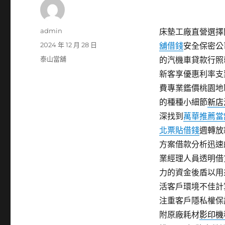
作
admin
床墊工廠直營選擇閃
者
發
2024 年 12 月 28 日
舖借錢
安全保密公
佈
分
泰山當舖
的汽機車貸款行照
日
類
新客享優惠利率支
期:
費專業鑑價桃園地
的種種小細節
新店
深找到
萬華推薦當
北票貼借錢
週轉放
方案借款分析迅速
業經理人員透明借
力的資金後盾以用
活客戶環境不佳計
注重客戶隱私權保
附原廠耗材
影印機