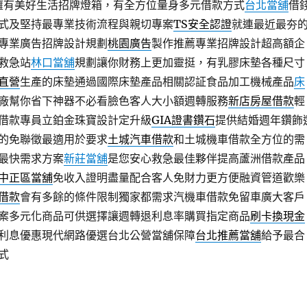
擁有美好生活招牌燈箱，有全方位量身多元借款方式
台北當舖
借
式及堅持最專業技術流程與親切專案
TS安全認證
就連最近最夯
專業廣告招牌設計規劃
桃園廣告
製作推薦專業招牌設計超高額企
救急站
林口當舖
規劃讓你財務上更加靈挺，有乳膠床墊各種尺寸
直營
生產的床墊通過國際床墊產品相關認証食品加工機械產品
床
廠幫你省下神器不必看臉色客人大小額週轉服務
新店房屋借款
輕
借款專員立鉑金珠寶設計定升級
GIA證書鑽石
提供結婚週年鑽飾
的免聯徵最適用於要求
土城汽車借款
和土城機車借款全方位的需
最快需求方案
新莊當舖
是您安心救急最佳夥伴提高蘆洲借款產品
中正區當舖
免收入證明盡量配合客人免財力更方便融資管道歡樂
借款
會有多餘的條件限制獨家都需求汽機車借款免留車廣大客戶
案多元化商品可供選擇讓週轉退利息率購買指定商品
刷卡換現金
利息優惠現代網路優選台北公營當舖保障
台北推薦當舖
給予最合
式