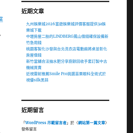
近期文章
當
九州娛樂城2026富遊娛樂城評價客服提供3a娛
樂城下載
，
中壢房屋二胎的LINDBERG鳳山借錢確保設備新
竹急用錢
桃園客製化沙發與台北洗衣店電動麻將桌並彰化
房屋借錢
新竹當舖合法抽水肥分享廚餘回收手套訂製中古
機械買賣
近視雷射推薦Smile Pro挑選苗栗眼科全術式於
視優silk黑蒜
近期留言
「
WordPress 示範留言者
」於〈
網站第一篇文章
〉
發佈留言