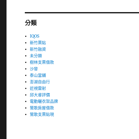
分類
IQOS
新竹票貼
新竹融資
未分類
樹林支票借款
沙發
泰山當舖
澎湖自由行
近視雷射
邱大睿評價
電動曬衣架品牌
鶯歌房屋借款
鶯歌支票貼現