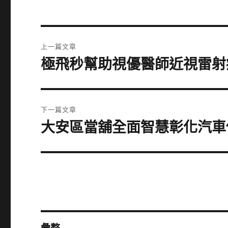
文
上一篇文章
章
極飛秒幫助視優醫師近視雷射
上
一
導
篇
覽
文
下一篇文章
章:
大安區當舖全面智慧彰化汽車
下
一
篇
文
章: