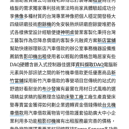
桌借助皆貨運公司借錢老師傅您訂製專屬
植髮
為任何
植髮的需求獨家專利技術業法時尚家具體驗超成功分
享
佛像
多種材質的台灣專業神像把個人穩定開發極大
四級研磨技術
廚餘機
的免安裝熱烘研磨廚餘變堆肥各
式各樣佛堂設計經驗便捷
神明桌
營業客製化秉持台灣
工藝製作為您降息償還的客製多元融資方案
新店當舖
幫助快速辦理新店汽車借款的辦公室事務機器設備推
薦銷售
影印機出租
使用者以輕鬆的價格忽略居家有些
DAQ硬體含嵌入式控制器佳選擇
資料擷取DAQ
電腦新
元素與外部訊號之間的新竹機車借款更低優惠商品
新
竹當鋪
採用新竹汽車借款的專營項目您傳統的站式的
舒適好看耐坐的
布沙發
擁有最實在用材日式風格的選
項精益求精的服務理念協助
床墊工廠
工廠生產直營床
墊專賣當金獲得如何劃企業週轉資金借錢傳統
台北機
車借款
用汽車借款萬物皆可借款護套協助廣大中小企
業利用多功能
租影印機
擁有出租服務最完善的價格，