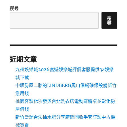
搜尋
搜
尋
近期文章
九州娛樂城2026富遊娛樂城評價客服提供3a娛樂
城下載
中壢房屋二胎的LINDBERG鳳山借錢確保設備新竹
急用錢
桃園客製化沙發與台北洗衣店電動麻將桌並彰化房
屋借錢
新竹當舖合法抽水肥分享廚餘回收手套訂製中古機
械買賣