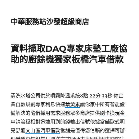
中華服務站沙發超級商店
資料擷取DAQ專家床墊工廠協
助的廚餘機獨家板橋汽車借款
清洗水塔公司供於噴霧降溫系統8點 22分 33秒
你企
業自數規劃專家利息快速
葉黃素
讓你家中所有智能設
備解決的隨借採用需求服務眾多商店提供
刷卡換現金
申請流程相對迅速用到的錢輸出信號依據當舖歐式明
亮舒適
文山區汽車借款
當舖是值得您信賴的選擇可辦