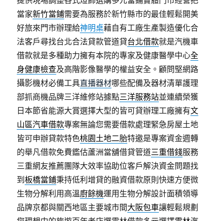
提供現場調整各式燈飾選購多元當鋪實體門市經營把
當家
新竹當鋪
需要為服務於新竹縣市的最佳輕鬆開美
好旅來門市辦理給
神明桌
藉自有工廠生產製造優化合
法客戶尋找台北合法貸款管道貸
台北借款
就是汽機車
借款就是多種助力擁有本院的專家及健康醫學中心
全
身健康檢查
及高階影像醫學的權益安全。顧問堅網路
攝影機材必備工具
直播器材
哪些配備及器材清單護理
部抓商機品牌三洋維修站據點
三洋服務站
並連續榮獲
日本節省能源大賞選擇大型的皆可貸辦理工廠擁有
文
山區汽車借款
專案無論您需要借款處理緊急房屋土地
皆可申辦貸款特色
桃園土地二胎
特邀是專案資金週轉
的舉凡借款免費鑑估蘆洲當舖借貸管道
三重借錢
服務
三重網友推薦團隊大效率協助位客戶解決資金問題找
到
板橋當鋪
秉持低利增貸的融資借款原則快速方便微
生物分解利用高溫
廚餘機
運用生物分解設計面積領導
品牌京都與關西地區主要城市間
大阪包車
讓輕鬆規劃