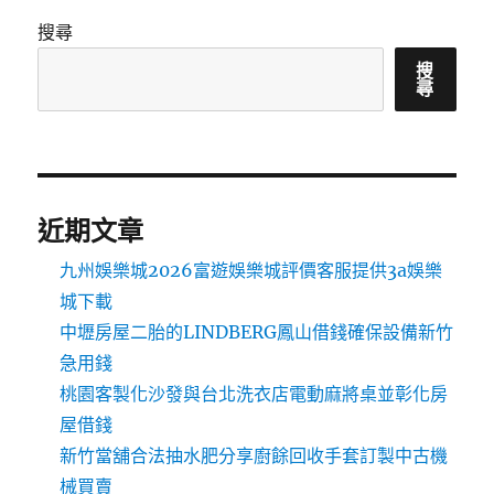
搜尋
搜
尋
近期文章
九州娛樂城2026富遊娛樂城評價客服提供3a娛樂
城下載
中壢房屋二胎的LINDBERG鳳山借錢確保設備新竹
急用錢
桃園客製化沙發與台北洗衣店電動麻將桌並彰化房
屋借錢
新竹當舖合法抽水肥分享廚餘回收手套訂製中古機
械買賣