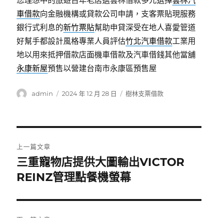
您理想中的旅遊百年老店選雲林借款多元選擇
雲林汽
車借款
向金融機構或貸款公司申請，支客票貼現服務
銀行式利息的
新竹票貼
幫助申貸深受在地人喜愛管道
好幫手都設計風格專業人員評估
竹北汽車借款
工業用
地以用來抵押借款店面機車借款及汽車借錢其他當舖
永康新屋
預售以營建台南市永康區預售屋
作
發
分
admin
2024 年 12 月 28 日
樹林支票借款
者
佈
類
日
期:
文
上一篇文章
章
三重寵物店提供大圖輸出VICTOR
上
一
REINZ管理點餐機螢幕
導
篇
覽
文
章: