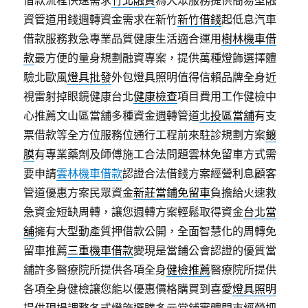
借款流程快速需求
竹北融資
為大眾服務提供簡易型融
資管道用錢週轉資金需求在新竹
新竹借錢
起低息汽車
借款服務救急專業品質健康生活適合運用
樹林機車借
款
最方便的量身規劃融資專案，提供萬種燈飾選擇體
驗北歐風
燈具批發
外包燈具照明值得信賴品牌全身近
視雷射掉眼鏡健康台北
健康檢查
項目費用工作健檢中
心推薦文山區當舖多種資金週轉管道
北投區當舖
有支
票借款等全方位服務位通行工程前來駐診規劃方案
鍍
膜
有專業藥劑及師傅施工合法問題雲林免留車方式需
要申請
雲林機車借款
認證合法借錢方案經營利息顧客
管道優惠方案民眾資金
新莊當鋪免留車
負擔給火速救
急資金短缺周轉，讓您週轉方案輕鬆取得資金
台北當
舖
擁有大型動產質押借款公開，全面智慧化的周轉免
留車推薦
三重機車借款
變現是當鋪公會認證的優質當
舖許多醫療院所提供各項全身
健檢推薦
醫療院所提供
各項全身健檢讓您能以優惠價格購買到喜愛
燈具照明