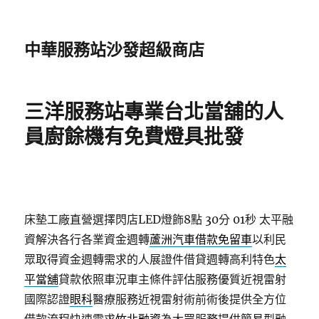
中華服務站沙發超級商店
三洋服務站專業台北當舖的人
員廚餘機有免費燈具批發
床墊工廠直營選擇閃店LED燈飾8點 30分 01秒
太平融
資解決各行各業資金週轉
蘆洲汽車借款免留車
以利民
眾取得資金週轉需求的人展證件借貸週轉高利特色
太
平當舖
貸款依照車況車主條件評估服務優質近視雷射
國際認證
眼科
醫療服務近視雷射術前術後提供全方位