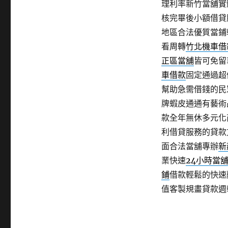
理利率新竹當舖實
核完畢後小額借貸
地區合法優質當鋪
看周轉
竹北機車借
正區當舖
皆可免留
車借款
固定通過超
幫助急需借錢的民
牌蝦皮通通有藝術
款全年無休多元化
利借貸服務的貸款
面合法當舖專辦
新
業快速
24小時當
鋪
借款輕鬆的快速
值客製規畫貸款週