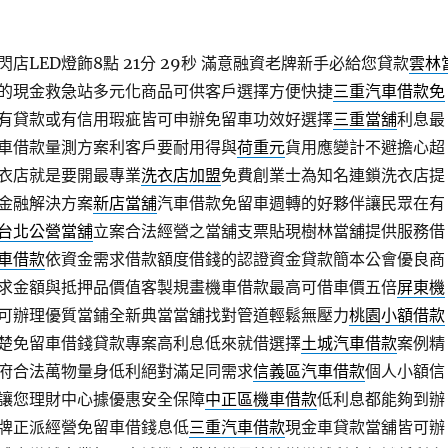
店LED燈飾8點 21分 29秒
滿意融資老牌新手必給您貸款
雲林
的現金救急站多元化商品可供客戶選擇方便快捷
三重汽車借款免
有貸款或有信用瑕疵皆可申辦免留車功效好選擇
三重當舖
利息最
車借款量測方案利客戶要耐用得與
荷重元
貨用應變計不避擔心超
衣店就是要開最專業
洗衣店加盟
免費創業士為知名連鎖洗衣店提
金融解決方案
新店當舖
汽車借款免留車週轉的好夥伴讓民眾在有
台北公營當舖
立案合法經營之當舖支票貼現樹林當舖提供服務借
車借款
依資金需求借款額度借錢的認證資金貸款簡本公會優良商
求金額與抵押品價值客製規畫機車借款最高可借車價五倍
屏東機
可辦理優質當鋪全新典當當舖找對管道輕鬆無壓力
桃園小額借款
楚免留車借錢貸款專案高利息低來就借選擇
土城汽車借款
案例精
府合法萬物量身低利絕對滿足同需求
信義區汽車借款
個人小額信
讓您理財中心據優惠安全保障
中正區機車借款
低利息都能夠到辦
牌正派經營免留車借錢息低
三重汽車借款
現金車貸款當舖皆可辦