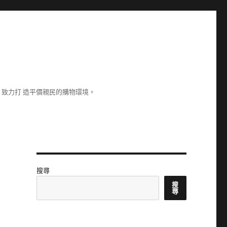
致力打 造平價親民的購物環境。
搜尋
搜
尋