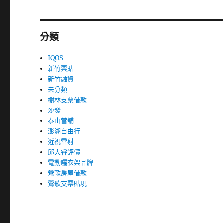
分類
IQOS
新竹票貼
新竹融資
未分類
樹林支票借款
沙發
泰山當舖
澎湖自由行
近視雷射
邱大睿評價
電動曬衣架品牌
鶯歌房屋借款
鶯歌支票貼現