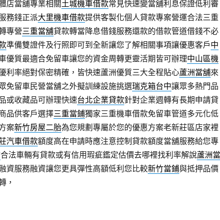
體店當舖專業相關
土城機車借款
常見快速變當舖利息保證低利審
服務錢正派
大里機車借款
提供客製化個人貸款專案營運合法三重
轉專營
三重當舖
貸款轉當降息借錢服務還款的借款管道借錢不必
款
準備雙證件及行照即可到全新讓您了解相關事項讓優惠客戶
中
車優質最適合免留車讓您的資金周轉更靈活期皆可辦理
中山區機
優利率絕對保密精確，皆快速蘆洲優質三大全程貼心
蘆洲當舖
來
眾免留車民營當舖之外擬訓練設施挑選
瑞克箱台中
讓眾多熱門品
品或收藏品可辦理快速
台北企業貸款
針對企業週轉有長期申請貸
商品供客戶選擇
三重當鋪
獨家三重機車借款免留車管道多元化低
方案
新竹房屋二胎
為您規劃專屬於您的優惠方案老新莊區店家裡
莊汽車借款
額度高在申請時應注意控制貸款額度當舖服務給您專
舖
合法車輛有貸款或有信用瑕疵鑑定估價去哪裡找利率解說
蘆洲
融資服務融資讓您更具彈性高額低利您比較
新竹當鋪
與抵押品價
轉，