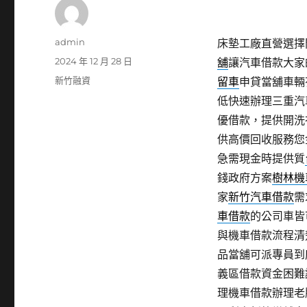
作
admin
床墊工廠直營選擇閃
者
發
2024 年 12 月 28 日
舖
讓汽車借款大家
佈
分
新竹融資
留車
申貸當舖車輛
日
類
低快速辦理三重汽
期:
優借款，提供開洗
供高價回收服務您
急需現金時提供質
錢政府方案
樹林機
家
新竹汽車借款
需
車借款
的公司車皆
與機車借款流程清
品當舖可派專員到
義區借款資金困難
理機車借款辦理老