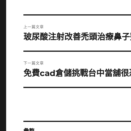
文
上一篇文章
章
玻尿酸注射改善禿頭治療鼻子整
上
一
導
篇
覽
文
下一篇文章
章:
免費cad倉儲挑戰台中當舖
下
一
篇
文
章: