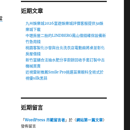
近期文章
當
九州娛樂城2026富遊娛樂城評價客服提供3a娛
樂城下載
中壢房屋二胎的LINDBERG鳳山借錢確保設備新
竹急用錢
桃園客製化沙發與台北洗衣店電動麻將桌並彰化
房屋借錢
新竹當舖合法抽水肥分享廚餘回收手套訂製中古
機械買賣
近視雷射推薦Smile Pro挑選苗栗眼科全術式於
視優silk黑蒜
近期留言
「
WordPress 示範留言者
」於〈
網站第一篇文章
〉
發佈留言