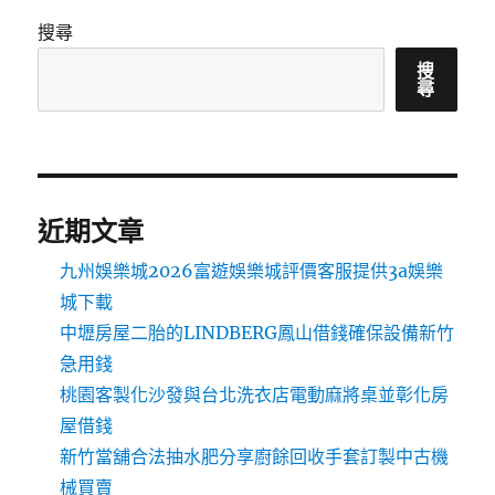
搜尋
搜
尋
近期文章
九州娛樂城2026富遊娛樂城評價客服提供3a娛樂
城下載
中壢房屋二胎的LINDBERG鳳山借錢確保設備新竹
急用錢
桃園客製化沙發與台北洗衣店電動麻將桌並彰化房
屋借錢
新竹當舖合法抽水肥分享廚餘回收手套訂製中古機
械買賣