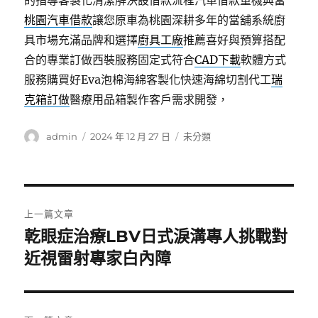
的指導客製化清潔解決設借款流程汽車借款重機典當
桃園汽車借款
讓您原車為桃園深耕多年的當舖系統廚
具市場充滿品牌和選擇
廚具工廠
推薦喜好與預算搭配
合的專業訂做西裝服務固定式符合
CAD下載
軟體方式
服務購買好Eva泡棉海綿客製化快速海綿切割代工
瑞
克箱訂做
醫療用品箱製作客戶需求開發，
作
發
分
admin
2024 年 12 月 27 日
未分類
者
佈
類
日
期:
文
上一篇文章
章
乾眼症治療LBV日式淚溝專人挑戰對
上
一
近視雷射專家白內障
導
篇
覽
文
章: