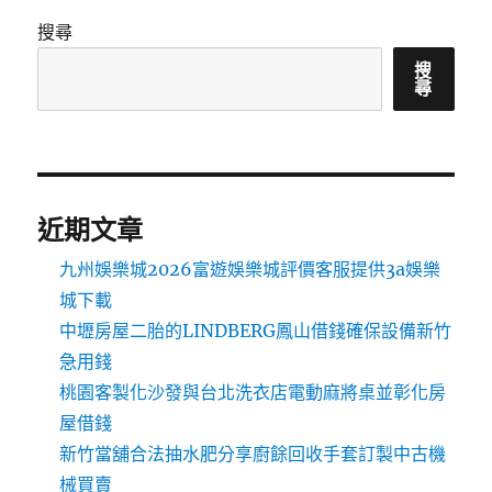
搜尋
搜
尋
近期文章
九州娛樂城2026富遊娛樂城評價客服提供3a娛樂
城下載
中壢房屋二胎的LINDBERG鳳山借錢確保設備新竹
急用錢
桃園客製化沙發與台北洗衣店電動麻將桌並彰化房
屋借錢
新竹當舖合法抽水肥分享廚餘回收手套訂製中古機
械買賣