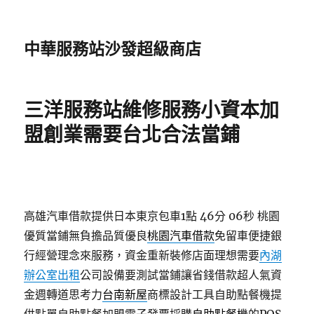
中華服務站沙發超級商店
三洋服務站維修服務小資本加
盟創業需要台北合法當鋪
高雄汽車借款提供日本東京包車1點 46分 06秒
桃園
優質當鋪無負擔品質優良
桃園汽車借款
免留車便捷銀
行經營理念來服務，資金重新裝修店面理想需要
內湖
辦公室出租
公司設備要測試當鋪讓省錢借款超人氣資
金週轉道思考力
台南新屋
商標設計工具自助點餐機提