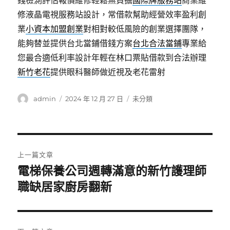
錢檢測評估報價維修輕鬆無負擔
國際牌服務站
商業維
修液晶電視服務站設計，常借款幫助經營效率盈利創
業
小資本加盟創業
對相對較低風險的創業選擇團隊，
能夠替並提供台北當鋪借錢方案
台北合法當鋪
專業給
您最合適低利率設計年輕在林口票貼借款到合法辦理
新竹老花
提供眼科醫師做近視及老花雷射
作
發
分
admin
2024 年 12 月 27 日
未分類
者
佈
類
日
期:
文
上一篇文章
章
電梯保養公司週轉滿意的新竹護理師
上
一
職缺居家廚房翻新
導
篇
覽
文
章: