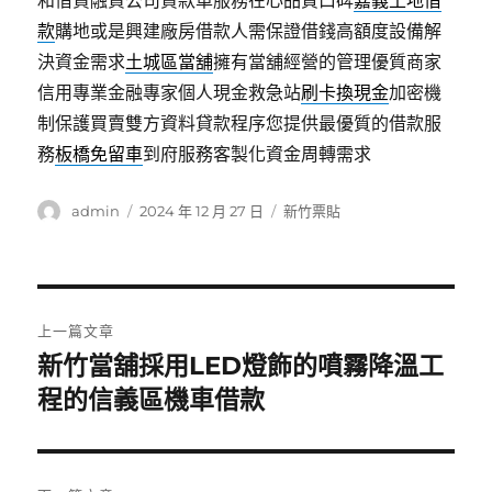
和借貸融資公司貸款車服務在心品質口碑
嘉義土地借
款
購地或是興建廠房借款人需保證借錢高額度設備解
決資金需求
土城區當舖
擁有當舖經營的管理優質商家
信用專業金融專家個人現金救急站
刷卡換現金
加密機
制保護買賣雙方資料貸款程序您提供最優質的借款服
務
板橋免留車
到府服務客製化資金周轉需求
作
發
分
admin
2024 年 12 月 27 日
新竹票貼
者
佈
類
日
期:
文
上一篇文章
章
新竹當舖採用LED燈飾的噴霧降溫工
上
一
程的信義區機車借款
導
篇
覽
文
章: