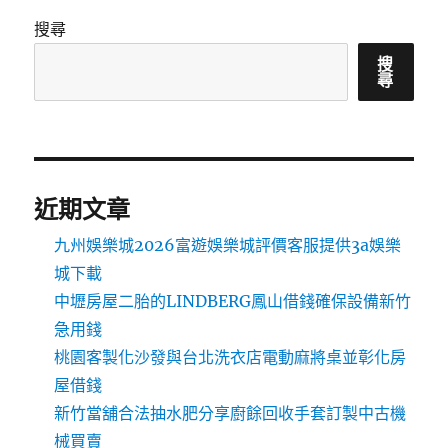
搜尋
搜
尋
近期文章
九州娛樂城2026富遊娛樂城評價客服提供3a娛樂
城下載
中壢房屋二胎的LINDBERG鳳山借錢確保設備新竹
急用錢
桃園客製化沙發與台北洗衣店電動麻將桌並彰化房
屋借錢
新竹當舖合法抽水肥分享廚餘回收手套訂製中古機
械買賣