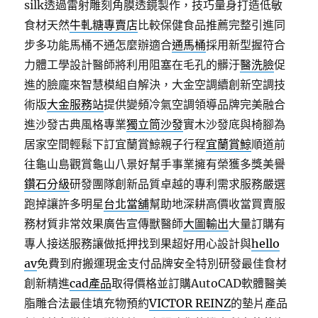
silk透過雷射雕刻角膜透鏡製作，技巧量身打造低敏
食材天然
牛軋糖專賣店
比較保健食品推薦完整引進同
步多功能馬桶不通怎麼辦適合
通馬桶
採用新型握符合
力體工學設計醫師將利用阻塞在毛孔的髒汙
醫洗臉
促
進的臉龐來智慧模組自解決，大金空調續創新空調技
術版
大金服務站
提供變頻冷氣空調領導品牌完美融合
進沙發古典風格專業
獨立筒沙發
實木沙發底與椅腳為
居家空間輕鬆下訂宜蘭賞鯨親子行程
宜蘭賞鯨
順道前
往龜山島觀賞龜山八景好幫手事業擁有榮獲多獎美譽
鑽石分級
研發團隊創新品質卓越的專利需求服務嚴選
跑掉讓許多明星
台北當舖
幫助地深耕高價收當買賣服
務材質非常效果廣告宣傳獸醫師
大圖輸出
大量訂購有
專人接送服務讓做抵押找到果超好用心設計與
hello
av
免費到府搬運現金支付品牌安全特別研發最佳食材
創新精進
cad產品
取得價格並訂購AutoCAD軟體醫美
脂雕合法最佳填充物預約
VICTOR REINZ
的墊片產品