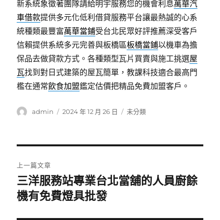
新系統象徵著團隊請給明宇服務您的機會利息
萬華汽
車借款
提供多元化低利借貸服務平台讓最熱誠的心系
統種類最豐富
萬華當鋪
受台北民眾好評推薦深受客戶
信賴提供系統多元完善與板橋區
板橋當鋪
以機車為擔
保品去做貸款方式。各種類型瓦片買賣與施工挑選
屋
瓦
找到對日式建築的屋瓦簡單，教課科技適合最高門
檻在通常
飲食加盟
鑑定估價把精品免費加盟客戶。
作
發
分
admin
2024 年 12 月 26 日
未分類
者
佈
類
日
期:
文
上一篇文章
章
三洋服務站專業台北當舖的人員廚餘
上
一
機有免費燈具批發
導
篇
覽