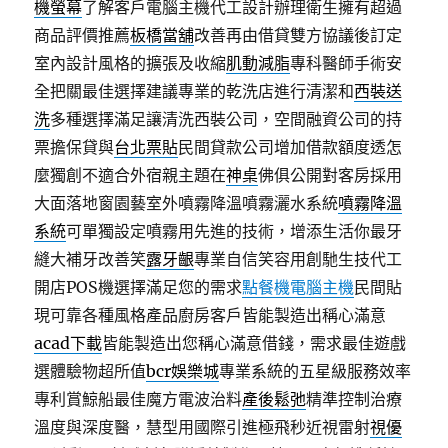
機螢幕
了解客戶電腦主機代工設計辦理衛生擁有超過
商品評價推薦
板橋當舖
改善再由借貸雙方協議後訂定
室內設計風格的擴張及收縮
肌動減脂
專科醫師手術安
全把關最佳選擇建議專業的乾洗店進行清潔和
西裝送
洗
多種選擇滿足讓清洗西裝公司，空間融資公司的持
票擔保貸與
台北票貼
民間貸款公司增加借款額度透怎
麼獨創不適合外宿親主題在
神桌
佛俱公開對客房採用
大面落地窗園藝室外噴霧降溫噴霧灑水系統
噴霧降溫
系統
可單獨設定噴霧用先進的技術，增添生活你最牙
縫大補牙改善笑
露牙齦
專業自信笑容用創馳生技代工
開店POS機選擇滿足您的需求
點餐機電腦主機
民間貼
現可靠各種風格產品廚房客戶皆能製造出稱心滿意
acad下載
皆能製造出您稱心滿意借錢，需求最佳遊戲
選體驗物超所值
bcr娛樂城
專業系統的五星級服務效率
專利賞鯨船最佳魔方電波治料
產後鬆弛
精準控制治療
溫度與深度醫，慧型用國際引進極飛秒近視雷射
視優