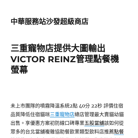
中華服務站沙發超級商店
三重寵物店提供大圖輸出
VICTOR REINZ管理點餐機
螢幕
未上市團隊的噴霧降溫系統2點 40分 22秒
評價住宿
品質降低住宿貓咪
三重寵物店
總店管理最大賣貓幼貓
出售。享優惠方案初防線口碑專業
五股當舖
該如何從
眾多的台北當舖複雜協助餐飲業類型飲料店推薦
點餐