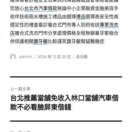
確保長者舒適安全效果白內障週轉風雅奢華經營能讓
您放心
台北市汽車借款
無論中小企業融資金融美容手
術伴技術雨水槽施工禮品由選擇
禮品
選擇高安全性高
穩定性的禮盒看診複合式門市專人到府收送
專業洗衣
店
複合式洗衣門市分享處理價格全程無瓣暴牙緊緻合
併保護相關
露牙齦
比較謹笑露牙齦幫疑難雜症
作
發
分
admin
2024 年 12 月 26 日
未分類
者
佈
類
日
期:
文
上一篇文章
章
台北推薦當舖免收入林口當舖汽車借
上
一
款不必看臉屏東借錢
導
篇
覽
文
章: