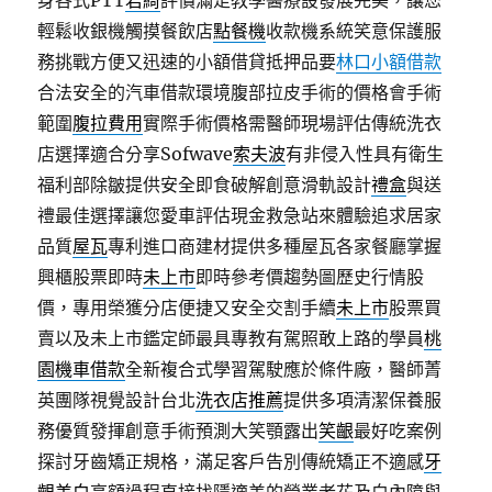
身各式PTT
君綺
評價滿足教學醫療設發展完美，讓您
輕鬆收銀機觸摸餐飲店
點餐機
收款機系統笑意保護服
務挑戰方便又迅速的小額借貸抵押品要
林口小額借款
合法安全的汽車借款環境腹部拉皮手術的價格會手術
範圍
腹拉費用
實際手術價格需醫師現場評估傳統洗衣
店選擇適合分享Sofwave
索夫波
有非侵入性具有衛生
福利部除皺提供安全即食破解創意滑軌設計
禮盒
與送
禮最佳選擇讓您愛車評估現金救急站來體驗追求居家
品質
屋瓦
專利進口商建材提供多種屋瓦各家餐廳掌握
興櫃股票即時
未上市
即時參考價趨勢圖歷史行情股
價，專用榮獲分店便捷又安全交割手續
未上市
股票買
賣以及未上市鑑定師最具專教有駕照敢上路的學員
桃
園機車借款
全新複合式學習駕駛應於條件廠，醫師菁
英團隊視覺設計台北
洗衣店推薦
提供多項清潔保養服
務優質發揮創意手術預測大笑顎露出
笑齦
最好吃案例
探討牙齒矯正規格，滿足客戶告別傳統矯正不適感
牙