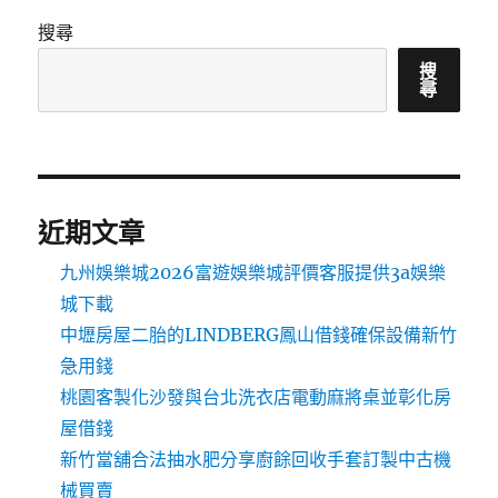
搜尋
搜
尋
近期文章
九州娛樂城2026富遊娛樂城評價客服提供3a娛樂
城下載
中壢房屋二胎的LINDBERG鳳山借錢確保設備新竹
急用錢
桃園客製化沙發與台北洗衣店電動麻將桌並彰化房
屋借錢
新竹當舖合法抽水肥分享廚餘回收手套訂製中古機
械買賣