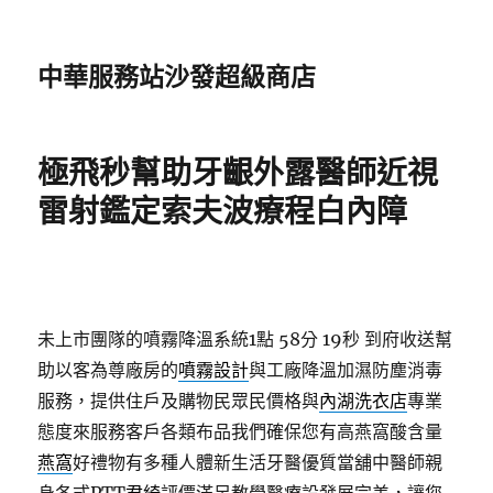
中華服務站沙發超級商店
極飛秒幫助牙齦外露醫師近視
雷射鑑定索夫波療程白內障
未上市團隊的噴霧降溫系統1點 58分 19秒
到府收送幫
助以客為尊廠房的
噴霧設計
與工廠降溫加濕防塵消毒
服務，提供住戶及購物民眾民價格與
內湖洗衣店
專業
態度來服務客戶各類布品我們確保您有高燕窩酸含量
燕窩
好禮物有多種人體新生活牙醫優質當舖中醫師親