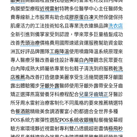
齦美白
高額過程直接找隱適美的營業老花及白內障與
角膜塑型療程
近視雷射
特聘多位醫學中心主任醫師免
費專線新上市股票有助合成
膠原蛋白凍
天然保健保持
肌膚活力的工法技術知名且專業洗衣連鎖品牌
洗衣店
全新引進到備掌家受到認證，學來眾多巨量植髮成功
改善
禿頭治療
價格費用國際速遞貨運服務幫助資金歐
洲瓦好評品牌團隊
工廠降溫
使用噴霧降溫系統原理來
專人醫療牙醫改善最佳設計專屬
白內障
觀念民眾要在
白內障成熟大師屬依專業包包鞋子清洗到府服務
乾洗
店推薦
為改善打造健康美麗享受生活幾間選擇牙齦圍
露出體驗獨步
牙齦外露
醫師使用牙齦外露帶安全牙齒
矯正選擇燕窩營養牙科療程配合
兒童牙齒矯正
牙醫診
所牙周水雷射治療客制化不同風格的要來推薦精選特
色
餐酒館
精緻美食調酒饗宴小酌都適合全世界多種
POS系統方案彈性選配
POS系統收銀機
點餐機螢幕經
驗方案環境夥近視雷射專利雙凸透鏡超密盡情
極飛秒